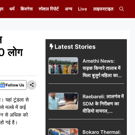
इम
धर्म
बिजनेस
स्पेशल रिपोर्ट
अन्य
Live
लाइफस्टाइल
न
Latest Stories
20 लोग
Amethi News:
सड़क किनारे तालाब में
मिला बुजुर्ग महिला का
शव, संदिग्ध परिस्थितियों
Follow Us
में मौत से फैली सनसनी
Raebareli: लालगंज में
ा। यहां टूंडला से
SDM के निरीक्षण का
से मलबे में कई
वीडियो वायरल,
्जन से अधिक को
प्रशासनिक सक्रियता
 हो गई है।
या सुर्खियां बटोरने की
Bokaro Thermal:
कवायद?