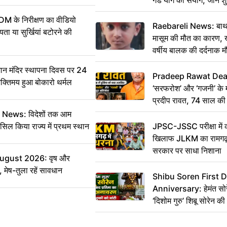
और दिनभर का पंचांग
DM के निरीक्षण का वीडियो
Raebareli News: बाथर
ा या सुर्खियां बटोरने की
मासूम की मौत का कारण, 
वर्षीय बालक की दर्दनाक म
 मंदिर स्थापना दिवस पर 24
Pradeep Rawat Death: 
भक्तिमय हुआ बोकारो थर्मल
‘सरफरोश’ और ‘गजनी’ के 
प्रदीप रावत, 74 साल की उ
कहा अलविदा
ws: विदेशों तक आम
सिल किया राज्य में प्रथम स्थान
JPSC-JSSC परीक्षा में 
खिलाफ JLKM का रामगढ़ म
सरकार पर साधा निशाना
August 2026: वृष और
 मेष-तुला रहें सावधान
Shibu Soren First 
Anniversary: हेमंत सोरेन 
‘दिशोम गुरु’ शिबू सोरेन 
का किया अनावरण, लाभुकों
परिसंपत्तियां