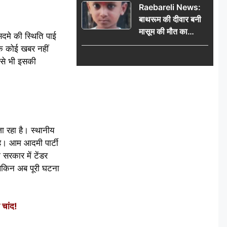
Raebareli News:
राहुकाल और दिनभर का
बाथरूम की दीवार बनी
पंचांग
मासूम की मौत का
सदमे की स्थिति पाई
कारण, खेलते-खेलते छह
क कोई खबर नहीं
वर्षीय बालक की दर्दनाक
 से भी इसकी
मौत
ा रहा है। स्थानीय
 है। आम आदमी पार्टी
सरकार में टेंडर
, लेकिन अब पूरी घटना
चांद!