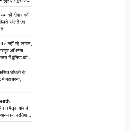
ूम की दीवार बनी
खेलते-खेलते छह
ौत
नहीं रहे ‘लगान’,
मशहूर अभिनेता
म्र में दुनिया को
कथित धांधली के
ें महाधरना,
Death
ने पैतृक गांव में
की आदमकद प्रतिमा
 को बांटी