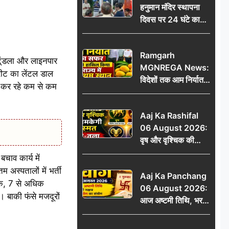
हनुमान मंदिर स्थापना
दिवस पर 24 घंटे का
अखंड हरि कीर्तन,
भक्तिमय हुआ बोकारो
Ramgarh
थर्मल
टूंडला और लाइनपार
MGNREGA News:
रीट का लेंटल डाल
विदेशों तक आम निर्यात
ाम कर रहे कम से कम
का सफर, जिले ने
हासिल किया राज्य में
Aaj Ka Rashifal
प्रथम स्थान
06 August 2026:
वृष और वृश्चिक की
चमकेगी किस्मत, मेष-
चाव कार्य में
तुला रहें सावधान
अस्पतालों में भर्ती
Aaj Ka Panchang
िक, 7 से अधिक
06 August 2026:
। बाकी फंसे मजदूरों
आज अष्टमी तिथि, भरणी
नक्षत्र और गंड योग का
संयोग, जानें शुभ मुहूर्त,