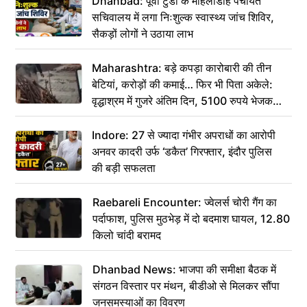
Dhanbad: पूर्वी टुंडी के मोहलीडीह पंचायत
सचिवालय में लगा निःशुल्क स्वास्थ्य जांच शिविर,
सैकड़ों लोगों ने उठाया लाभ
Maharashtra: बड़े कपड़ा कारोबारी की तीन
बेटियां, करोड़ों की कमाई… फिर भी पिता अकेले:
वृद्धाश्रम में गुजरे अंतिम दिन, 5100 रुपये भेजकर
कहा– अंतिम संस्कार कर दीजिए हम नहीं आ पाएंगे
Indore: 27 से ज्यादा गंभीर अपराधों का आरोपी
अनवर कादरी उर्फ ‘डकैत’ गिरफ्तार, इंदौर पुलिस
की बड़ी सफलता
Raebareli Encounter: ज्वेलर्स चोरी गैंग का
पर्दाफाश, पुलिस मुठभेड़ में दो बदमाश घायल, 12.80
किलो चांदी बरामद
Dhanbad News: भाजपा की समीक्षा बैठक में
संगठन विस्तार पर मंथन, बीडीओ से मिलकर सौंपा
जनसमस्याओं का विवरण