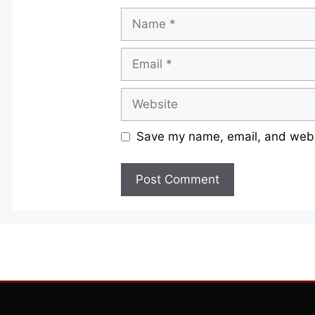
Name
Email
Website
Save my name, email, and websi