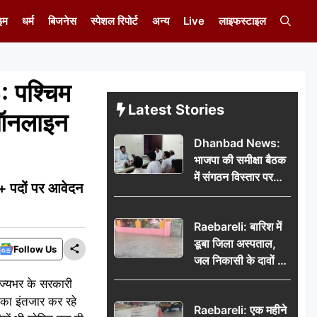
इम
धर्म
बिजनेस
स्पेशल रिपोर्ट
अन्य
Live
लाइफस्टाइल
पश्चिम
Latest Stories
 ऑनलाइन
Dhanbad News:
भाजपा की समीक्षा बैठक
में संगठन विस्तार पर
 पदों पर आवेदन
मंथन, बीडीओ से
मिलकर सौंपा
Raebareli: बारिश में
जनसमस्याओं का विवरण
डूबा जिला अस्पताल,
Follow Us
जल निकासी के दावों की
खुली पोल
ज्यभर के सरकारी
ी का इंतजार कर रहे
Raebareli: एक महीने