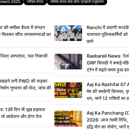
itment 2025
पश्चिम बंगाल
पश्चिम बंगाल बोर्ड ऑफ प्राइमरी एजुकेशन
 समीक्षा बैठक में संगठन
Ranchi में अदाणी फाउंड
से मिलकर सौंपा जनसमस्याओं का
यातायात पुलिसकर्मियों क
छाते
बा जिला अस्पताल, जल निकासी
Raebareli News: रेलवे 
GRP सिपाही ने बचाई मह
ट्रेन में चढ़ते समय हुआ 
CCTV में कैद
ं उखड़ने लगी PWD की सड़क!
Aaj Ka Rashifal 07
िर्माण गुणवत्ता की पोल, जांच की
मेष की चमकेगी किस्मत, व
धन, जानें 12 राशियों का 
: 13वें दिन भी भूख हड़ताल
Aaj Ka Panchang 0
ीं तो आंदोलन और होगा तेज
2026: आज नवमी तिथि, क
वृद्धि योग का संयोग, जानें श