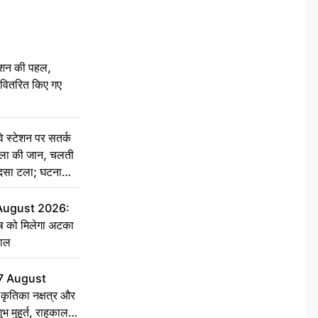
ेशन की पहल,
ो वितरित किए गए
स्टेशन पर सतर्क
िला की जान, चलती
हादसा टला; घटना
 August 2026:
ृष को मिलेगा अटका
हाल
7 August
ृतिका नक्षत्र और
ुभ मुहूर्त, राहुकाल