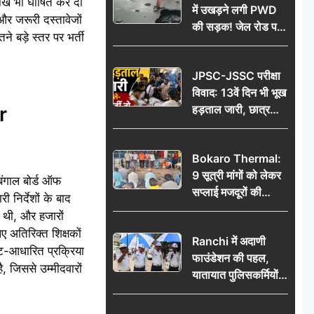
खें भी घोषित कर दी
में उखड़ने लगी PWD
र जरूरी दस्तावेजों
की सड़क! जेल रोड पर
े बड़े स्तर पर भर्ती
गड्ढे ने खोली निर्माण
गुणवत्ता की पोल, जांच
JPSC-JSSC परीक्षा
की उठी मांग
विवाद: 13वें दिन भी भूख
r
हड़ताल जारी, छात्र
बोले- जांच नहीं तो
आंदोलन और होगा तेज
Bokaro Thermal:
9 सूत्री मांगों को लेकर
बंगाल बोर्ड ऑफ
सप्लाई मजदूरों की
निर्देशों के बाद
हुंकार, 12 अगस्त के
ग थी, और हजारों
प्रदर्शन की रणनीति बनी
लिए अतिरिक्त शिक्षकों
Ranchi में अदाणी
िट-आधारित प्रक्रिया
फाउंडेशन की पहल,
जिससे उम्मीदवारों
यातायात पुलिसकर्मियों
को वितरित किए गए छाते