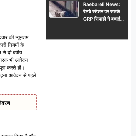
Raebareli News:
रेलवे स्टेशन पर सतर्क
GRP सिपाही ने बचाई
महिला की जान, चलती
ट्रेन में चढ़ते समय हुआ
ीदवार की न्यूनतम
हादसा टला; घटना
री नियमों के
CCTV में कैद
से दो वर्षीय
 धारक भी आवेदन
पूरा करते हों।
पढ़ना आवेदन से पहले
विवरण