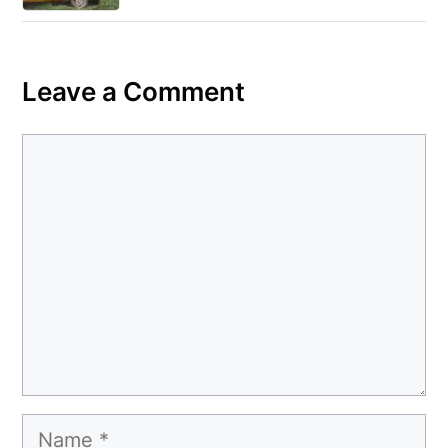
Leave a Comment
Comment
Name