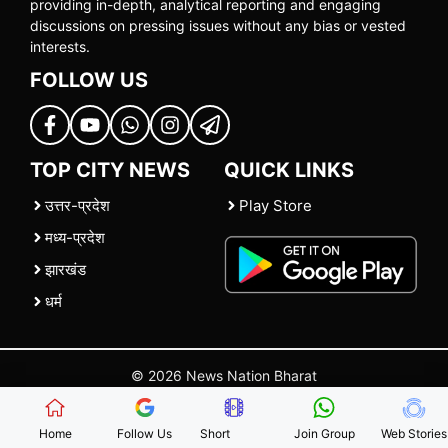
providing in-depth, analytical reporting and engaging
discussions on pressing issues without any bias or vested
interests.
FOLLOW US
TOP CITY NEWS
QUICK LINKS
उत्तर-प्रदेश
Play Store
मध्य-प्रदेश
झारखंड
धर्म
© 2026 News Nation Bharat
Home
|
About US
|
Contact Us
|
Policies
|
Terms and Conditions
Home
Follow Us
Short
Join Group
Web Stories