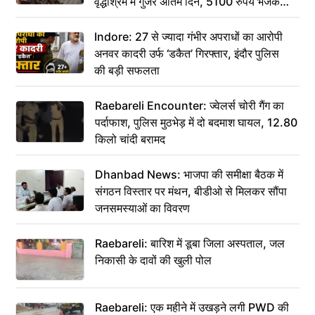
वृद्धाश्रम में गुजरे अंतिम दिन, 5100 रुपये भेजकर
कहा– अंतिम संस्कार कर दीजिए हम नहीं आ पाएंगे
Indore: 27 से ज्यादा गंभीर अपराधों का आरोपी
अनवर कादरी उर्फ ‘डकैत’ गिरफ्तार, इंदौर पुलिस
की बड़ी सफलता
Raebareli Encounter: ज्वेलर्स चोरी गैंग का
पर्दाफाश, पुलिस मुठभेड़ में दो बदमाश घायल, 12.80
किलो चांदी बरामद
Dhanbad News: भाजपा की समीक्षा बैठक में
संगठन विस्तार पर मंथन, बीडीओ से मिलकर सौंपा
जनसमस्याओं का विवरण
Raebareli: बारिश में डूबा जिला अस्पताल, जल
निकासी के दावों की खुली पोल
Raebareli: एक महीने में उखड़ने लगी PWD की