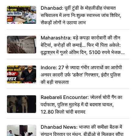
Dhanbad: पूर्वी टुंडी के मोहलीडीह पंचायत
सचिवालय में लगा निःशुल्क स्वास्थ्य जांच शिविर,
सैकड़ों लोगों ने उठाया लाभ
Maharashtra: बड़े कपड़ा कारोबारी की तीन
बेटियां, करोड़ों की कमाई… फिर भी पिता अकेले:
वृद्धाश्रम में गुजरे अंतिम दिन, 5100 रुपये भेजकर
कहा– अंतिम संस्कार कर दीजिए हम नहीं आ पाएंगे
Indore: 27 से ज्यादा गंभीर अपराधों का आरोपी
अनवर कादरी उर्फ ‘डकैत’ गिरफ्तार, इंदौर पुलिस
की बड़ी सफलता
Raebareli Encounter: ज्वेलर्स चोरी गैंग का
पर्दाफाश, पुलिस मुठभेड़ में दो बदमाश घायल,
12.80 किलो चांदी बरामद
Dhanbad News: भाजपा की समीक्षा बैठक में
संगठन विस्तार पर मंथन, बीडीओ से मिलकर सौंपा