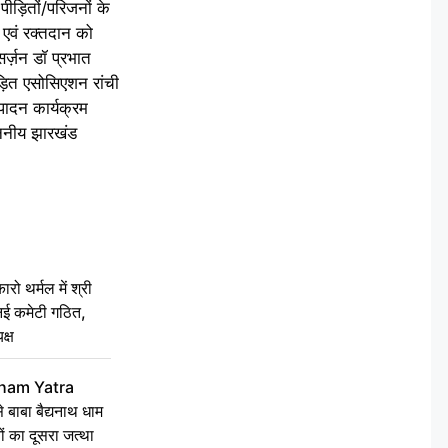
ीड़ितों/परिजनों के
 एवं रक्तदान को
र्ज़न डॉ प्रभात
ीड़ित एसोसिएशन रांची
्पादन कार्यक्रम
ाननीय झारखंड
 थर्मल में श्री
 नई कमेटी गठित,
क्ष
ham Yatra
बाबा बैद्यनाथ धाम
ं का दूसरा जत्था