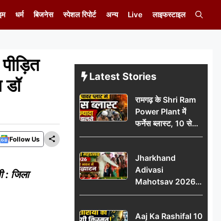
इम
धर्म
बिजनेस
स्पेशल रिपोर्ट
अन्य
Live
लाइफस्टाइल
ा पीड़ित
Latest Stories
न डॉ
रामगढ़ के Shri Ram
Power Plant में
फर्नेस ब्लास्ट, 10 से
ज्यादा मजदूर झुलसे; दो
Follow Us
की हालत गंभीर
Jharkhand
Adivasi
ी : जिला
Mahotsav 2026
का नगर भवन में भव्य
उद्घाटन, लोकनृत्य और
Aaj Ka Rashifal 10
पारंपरिक प्रस्तुतियों ने