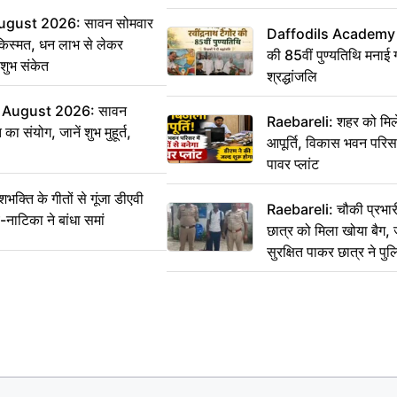
ugust 2026: सावन सोमवार
Daffodils Academy में 
किस्मत, धन लाभ से लेकर
की 85वीं पुण्यतिथि मनाई गई
शुभ संकेत
श्रद्धांजलि
 August 2026: सावन
Raebareli: शहर को मिल
ा संयोग, जानें शुभ मुहूर्त,
आपूर्ति, विकास भवन परिसर 
पावर प्लांट
ति के गीतों से गूंजा डीएवी
Raebareli: चौकी प्रभारी 
-नाटिका ने बांधा समां
छात्र को मिला खोया बैग, 
सुरक्षित पाकर छात्र ने प
आभार