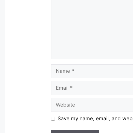
Name
Email
Website
Save my name, email, and websi