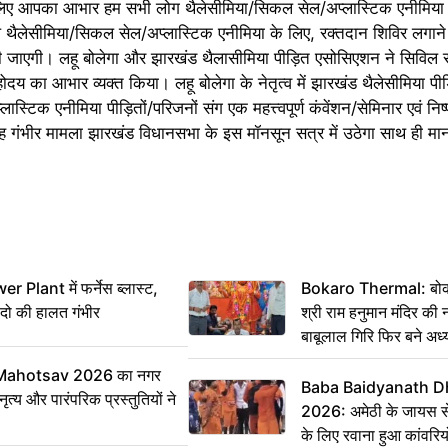
के लिए आपका आभार हम सभी लोग थैलेसीमिया/सिकल सेल/अप्लास्टिक एनीमिया प
हले थैलेसीमिया/सिकल सेल/अप्लास्टिक एनीमिया के लिए, रक्तदान शिविर लगाने
ज़ की जाएगी। लहू बोलेगा और झारखंड थैलासीमिया पीड़ित एसोसिएशन ने सिविल स
ोदय का आभार व्यक्त किया। लहू बोलेगा के नेतृत्व में झारखंड थैलेसीमिया प
स्टिक एनीमिया पीड़ितों/परिजनों संग एक महत्त्वपूर्ण कंवेंशन/सेमिनार एवं निष
ह गंभीर मामला झारखंड विधानसभा के इस मॉनसून सत्र में उठेगा साथ ही म
 Plant में फर्नेस ब्लास्ट,
Bokaro Thermal: बोकारो
 दो की हालत गंभीर
श्री राम हनुमान मंदिर की
बाबूलाल गिरि फिर बने अध्य
Mahotsav 2026 का नगर
Baba Baidyanath D
ृत्य और पारंपरिक प्रस्तुतियों ने
2026: अमेठी के जायस से 
के लिए रवाना हुआ कांवरियो