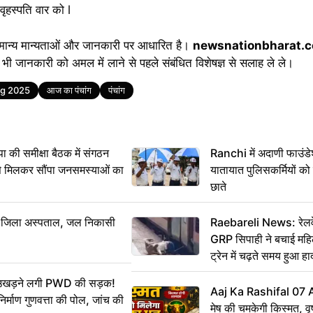
हस्पति वार को l
मान्य मान्यताओं और जानकारी पर आधारित है।
newsnationbharat.
भी जानकारी को अमल में लाने से पहले संबंधित विशेषज्ञ से सलाह ले ले।
g 2025
आज का पंचांग
पंचांग
 समीक्षा बैठक में संगठन
Ranchi में अदाणी फाउंड
से मिलकर सौंपा जनसमस्याओं का
यातायात पुलिसकर्मियों क
छाते
बा जिला अस्पताल, जल निकासी
Raebareli News: रेलवे 
GRP सिपाही ने बचाई मह
ट्रेन में चढ़ते समय हुआ 
CCTV में कैद
ं उखड़ने लगी PWD की सड़क!
Aaj Ka Rashifal 07
िर्माण गुणवत्ता की पोल, जांच की
मेष की चमकेगी किस्मत, व