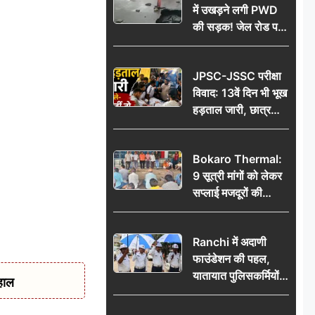
में उखड़ने लगी PWD
की सड़क! जेल रोड पर
गड्ढे ने खोली निर्माण
गुणवत्ता की पोल, जांच
JPSC-JSSC परीक्षा
की उठी मांग
विवाद: 13वें दिन भी भूख
हड़ताल जारी, छात्र
बोले- जांच नहीं तो
आंदोलन और होगा तेज
Bokaro Thermal:
9 सूत्री मांगों को लेकर
सप्लाई मजदूरों की
हुंकार, 12 अगस्त के
प्रदर्शन की रणनीति बनी
Ranchi में अदाणी
फाउंडेशन की पहल,
यातायात पुलिसकर्मियों
हाल
को वितरित किए गए छाते