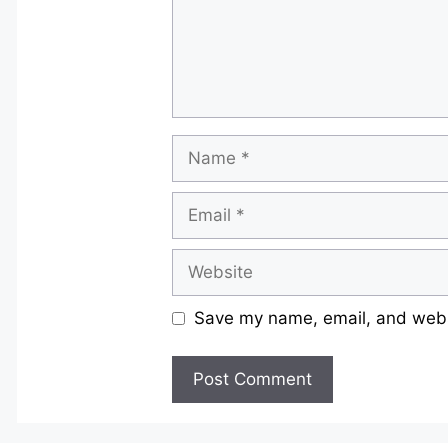
Name
Email
Website
Save my name, email, and websi