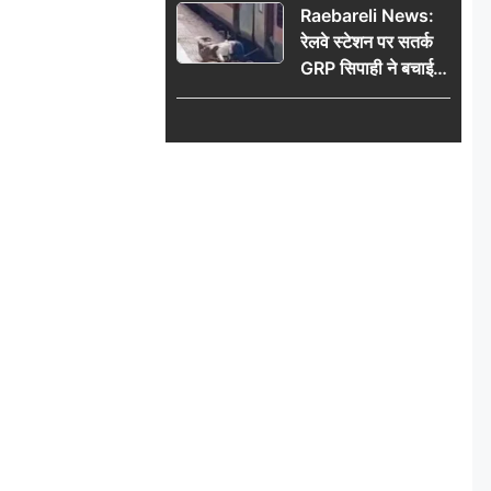
Raebareli News:
रेलवे स्टेशन पर सतर्क
GRP सिपाही ने बचाई
महिला की जान, चलती
ट्रेन में चढ़ते समय हुआ
हादसा टला; घटना
CCTV में कैद