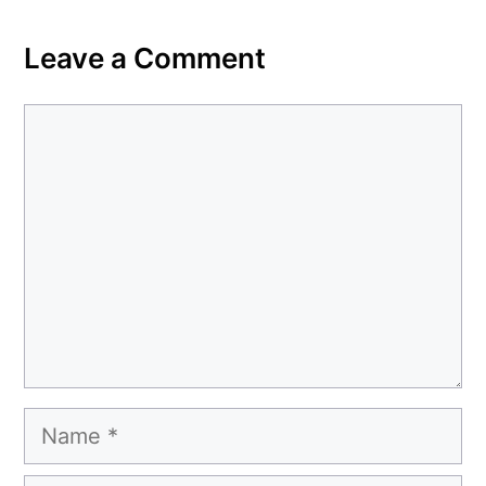
Leave a Comment
Comment
Name