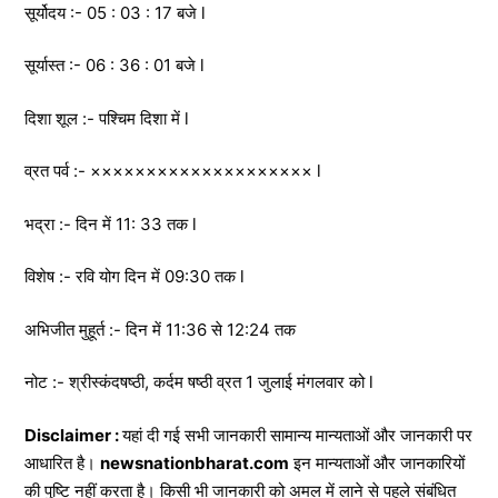
सूर्योदय :- 05 : 03 : 17 बजे l
सूर्यास्त :- 06 : 36 : 01 बजे l
दिशा शूल :- पश्चिम दिशा में l
व्रत पर्व :- ×××××××××××××××××××× l
भद्रा :- दिन में 11: 33 तक l
विशेष :- रवि योग दिन में 09:30 तक l
अभिजीत मुहूर्त :- दिन में 11:36 से 12:24 तक
नोट :- श्रीस्कंदषष्ठी, कर्दम षष्ठी व्रत 1 जुलाई मंगलवार को l
Disclaimer :
यहां दी गई सभी जानकारी सामान्य मान्यताओं और जानकारी पर
आधारित है।
newsnationbharat.com
इन मान्यताओं और जानकारियों
की पुष्टि नहीं करता है। किसी भी जानकारी को अमल में लाने से पहले संबंधित