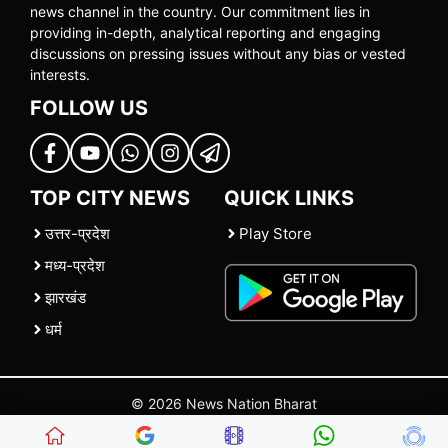
news channel in the country. Our commitment lies in
providing in-depth, analytical reporting and engaging
discussions on pressing issues without any bias or vested
interests.
FOLLOW US
TOP CITY NEWS
QUICK LINKS
उत्तर-प्रदेश
Play Store
मध्य-प्रदेश
झारखंड
धर्म
© 2026 News Nation Bharat
Home
|
About US
|
Contact Us
|
Policies
|
Terms and Conditions