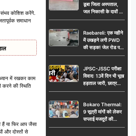
डूबा जिला अस्पताल,
जल निकासी के दावों की
संभव कोशिश करेंगे.
खुली पोल
लतापूर्वक समाधान
Raebareli: एक महीने
में उखड़ने लगी PWD
की सड़क! जेल रोड पर
हाल
गड्ढे ने खोली निर्माण
गुणवत्ता की पोल, जांच
JPSC-JSSC परीक्षा
की उठी मांग
विवाद: 13वें दिन भी भूख
ो ध्यान में रखकर काम
हड़ताल जारी, छात्र
री करने की स्थिति
बोले- जांच नहीं तो
आंदोलन और होगा तेज
Bokaro Thermal:
9 सूत्री मांगों को लेकर
सप्लाई मजदूरों की
ी हैं या फिर आप जैसा
हुंकार, 12 अगस्त के
ं और दोस्तों से
प्रदर्शन की रणनीति बनी