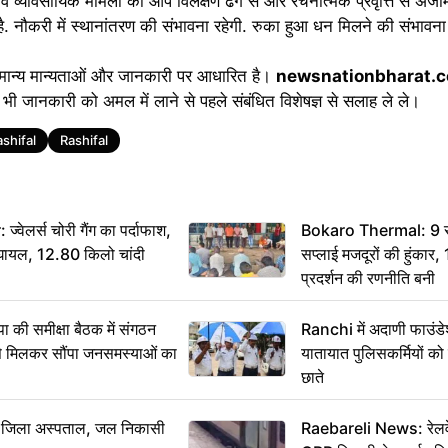
जी व व्यावसायिक मामलों को आप विलक्षण ढंग से और रचनात्मक प्रवृत्ति से अंजाम 
नौकरी में स्थानांतरण की संभावना रहेगी. रुका हुआ धन मिलने की संभावना 
मान्य मान्यताओं और जानकारी पर आधारित है।
newsnationbharat.
भी जानकारी को अमल में लाने से पहले संबंधित विशेषज्ञ से सलाह ले ले।
shifal
Rashifal
ेलर्स चोरी गैंग का पर्दाफाश,
Bokaro Thermal: 9 सूत्
श घायल, 12.80 किलो चांदी
सप्लाई मजदूरों की हुंकार,
प्रदर्शन की रणनीति बनी
 समीक्षा बैठक में संगठन
Ranchi में अदाणी फाउंड
से मिलकर सौंपा जनसमस्याओं का
यातायात पुलिसकर्मियों क
छाते
बा जिला अस्पताल, जल निकासी
Raebareli News: रेलवे 