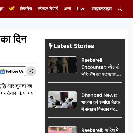
इम
धर्म
बिजनेस
स्पेशल रिपोर्ट
अन्य
Live
लाइफस्टाइल
का दिन
Latest Stories
Raebareli
Encounter: ज्वेलर्स
Follow Us
चोरी गैंग का पर्दाफाश,
पुलिस मुठभेड़ में दो
द्धि और शुभता का
बदमाश घायल, 12.80
 पर तैयार किया गया
Dhanbad News:
किलो चांदी बरामद
भाजपा की समीक्षा बैठक
में संगठन विस्तार पर
मंथन, बीडीओ से
मिलकर सौंपा
Raebareli: बारिश में
जनसमस्याओं का विवरण