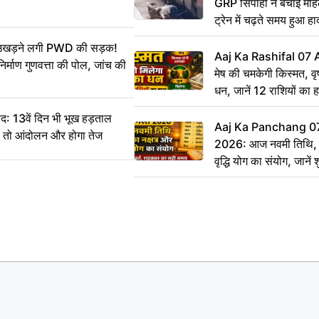
GRP सिपाही ने बचाई मह
ट्रेन में चढ़ते समय हुआ 
CCTV में कैद
ं उखड़ने लगी PWD की सड़क!
Aaj Ka Rashifal 07
िर्माण गुणवत्ता की पोल, जांच की
मेष की चमकेगी किस्मत, व
धन, जानें 12 राशियों का 
: 13वें दिन भी भूख हड़ताल
Aaj Ka Panchang 0
ीं तो आंदोलन और होगा तेज
2026: आज नवमी तिथि, क
वृद्धि योग का संयोग, जानें श
का सही समय