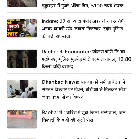
वृद्धाश्रम में गुजरे अंतिम दिन, 5100 रुपये भेजकर
कहा– अंतिम संस्कार कर दीजिए हम नहीं आ पाएंगे
Indore: 27 से ज्यादा गंभीर अपराधों का आरोपी
अनवर कादरी उर्फ ‘डकैत’ गिरफ्तार, इंदौर पुलिस
की बड़ी सफलता
Raebareli Encounter: ज्वेलर्स चोरी गैंग का
पर्दाफाश, पुलिस मुठभेड़ में दो बदमाश घायल, 12.80
किलो चांदी बरामद
Dhanbad News: भाजपा की समीक्षा बैठक में
संगठन विस्तार पर मंथन, बीडीओ से मिलकर सौंपा
जनसमस्याओं का विवरण
Raebareli: बारिश में डूबा जिला अस्पताल, जल
निकासी के दावों की खुली पोल