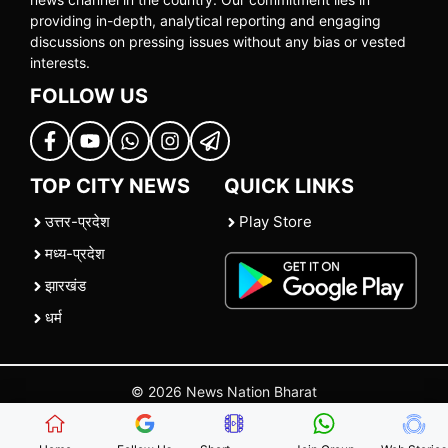
providing in-depth, analytical reporting and engaging
discussions on pressing issues without any bias or vested
interests.
FOLLOW US
TOP CITY NEWS
QUICK LINKS
उत्तर-प्रदेश
Play Store
मध्य-प्रदेश
झारखंड
धर्म
© 2026 News Nation Bharat
Home
|
About US
|
Contact Us
|
Policies
|
Terms and Conditions