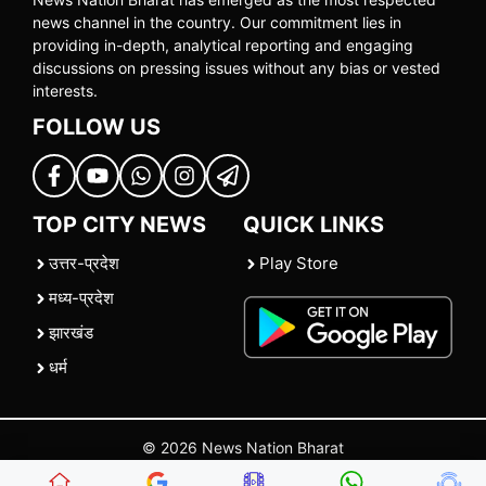
news channel in the country. Our commitment lies in
providing in-depth, analytical reporting and engaging
discussions on pressing issues without any bias or vested
interests.
FOLLOW US
TOP CITY NEWS
QUICK LINKS
उत्तर-प्रदेश
Play Store
मध्य-प्रदेश
झारखंड
धर्म
© 2026 News Nation Bharat
Home
|
About US
|
Contact Us
|
Policies
|
Terms and Conditions