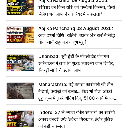
Aaj Ka Rashifal 08 August 2026:
शनिवार को किस राशि की चमकेगी किस्मत, किसे
मिलेगा धन लाभ और करियर में सफलता?
Aaj Ka Panchang 08 August 2026:
आज दशमी तिथि, रोहिणी नक्षत्र और सर्वार्थसिद्धि
योग, जानें राहुकाल व शुभ मुहूर्त
Dhanbad: पूर्वी टुंडी के मोहलीडीह पंचायत
सचिवालय में लगा निःशुल्क स्वास्थ्य जांच शिविर,
सैकड़ों लोगों ने उठाया लाभ
Maharashtra: बड़े कपड़ा कारोबारी की तीन
बेटियां, करोड़ों की कमाई… फिर भी पिता अकेले:
वृद्धाश्रम में गुजरे अंतिम दिन, 5100 रुपये भेजकर
कहा– अंतिम संस्कार कर दीजिए हम नहीं आ पाएंगे
Indore: 27 से ज्यादा गंभीर अपराधों का आरोपी
अनवर कादरी उर्फ ‘डकैत’ गिरफ्तार, इंदौर पुलिस
की बड़ी सफलता