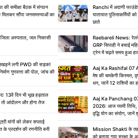
 समीक्षा बैठक में संगठन
Ranchi में अदाणी फाउंड
से मिलकर सौंपा जनसमस्याओं का
यातायात पुलिसकर्मियों क
छाते
बा जिला अस्पताल, जल निकासी
Raebareli News: रेलवे 
GRP सिपाही ने बचाई मह
ट्रेन में चढ़ते समय हुआ 
CCTV में कैद
ं उखड़ने लगी PWD की सड़क!
Aaj Ka Rashifal 07
िर्माण गुणवत्ता की पोल, जांच की
मेष की चमकेगी किस्मत, व
धन, जानें 12 राशियों का 
: 13वें दिन भी भूख हड़ताल
Aaj Ka Panchang 0
ीं तो आंदोलन और होगा तेज
2026: आज नवमी तिथि, क
वृद्धि योग का संयोग, जानें श
का सही समय
ी मांगों को लेकर सप्लाई
्त के प्रदर्शन की रणनीति बनी
Mission Shakti के तहत
को बताया गया सुरक्षा के 