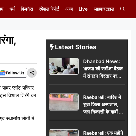
इम
धर्म
बिजनेस
स्पेशल रिपोर्ट
अन्य
Live
लाइफस्टाइल
रंगा,
Latest Stories
Dhanbad News:
भाजपा की समीक्षा बैठक
Follow Us
में संगठन विस्तार पर
मंथन, बीडीओ से
 पावर प्लांट परिसर
मिलकर सौंपा
 इस विशाल तिरंगे का
Raebareli: बारिश में
जनसमस्याओं का विवरण
डूबा जिला अस्पताल,
जल निकासी के दावों की
वं स्थानीय लोगों में
खुली पोल
Raebareli: एक महीने