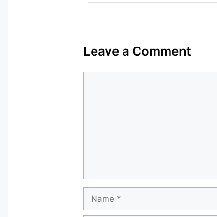
Leave a Comment
Comment
Name