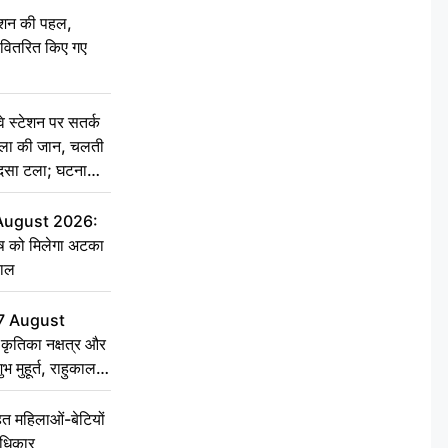
ेशन की पहल,
ो वितरित किए गए
स्टेशन पर सतर्क
िला की जान, चलती
हादसा टला; घटना
 August 2026:
ृष को मिलेगा अटका
हाल
7 August
ृतिका नक्षत्र और
ुभ मुहूर्त, राहुकाल
 महिलाओं-बेटियों
अधिकार