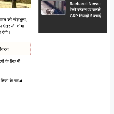
Raebareli News:
रेलवे स्टेशन पर सतर्क
GRP सिपाही ने बचाई
रत की संप्रभुता,
महिला की जान, चलती
 क्षेत्र की शोभा
ट्रेन में चढ़ते समय हुआ
भी देगी।
हादसा टला; घटना
CCTV में कैद
विवरण
ियों के लिए भी
तिरंगे के समक्ष