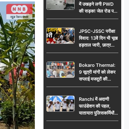
में उखड़ने लगी PWD
की सड़क! जेल रोड पर
गड्ढे ने खोली निर्माण
गुणवत्ता की पोल, जांच
JPSC-JSSC परीक्षा
की उठी मांग
विवाद: 13वें दिन भी भूख
हड़ताल जारी, छात्र
बोले- जांच नहीं तो
आंदोलन और होगा तेज
Bokaro Thermal:
9 सूत्री मांगों को लेकर
सप्लाई मजदूरों की
हुंकार, 12 अगस्त के
प्रदर्शन की रणनीति बनी
Ranchi में अदाणी
फाउंडेशन की पहल,
यातायात पुलिसकर्मियों
को वितरित किए गए छाते