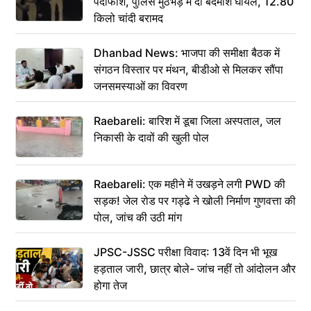
पर्दाफाश, पुलिस मुठभेड़ में दो बदमाश घायल, 12.80
किलो चांदी बरामद
Dhanbad News: भाजपा की समीक्षा बैठक में
संगठन विस्तार पर मंथन, बीडीओ से मिलकर सौंपा
जनसमस्याओं का विवरण
Raebareli: बारिश में डूबा जिला अस्पताल, जल
निकासी के दावों की खुली पोल
Raebareli: एक महीने में उखड़ने लगी PWD की
सड़क! जेल रोड पर गड्ढे ने खोली निर्माण गुणवत्ता की
पोल, जांच की उठी मांग
JPSC-JSSC परीक्षा विवाद: 13वें दिन भी भूख
हड़ताल जारी, छात्र बोले- जांच नहीं तो आंदोलन और
होगा तेज