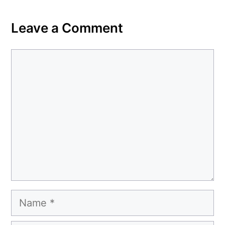
Leave a Comment
Comment
Name