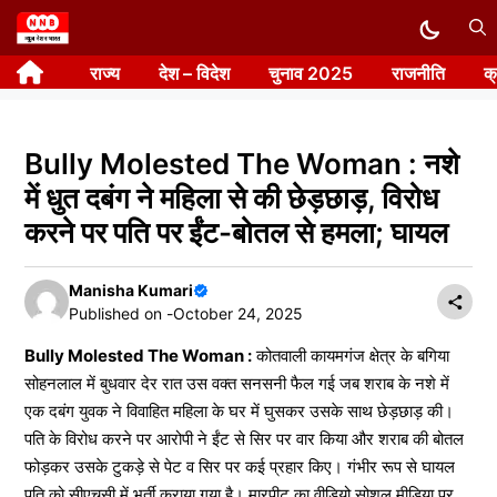
Skip
to
राज्य
देश – विदेश
चुनाव 2025
राजनीति
क
content
Bully Molested The Woman : नशे
में धुत दबंग ने महिला से की छेड़छाड़, विरोध
करने पर पति पर ईंट-बोतल से हमला; घायल
Manisha Kumari
Published on -
October 24, 2025
Bully Molested The Woman :
कोतवाली कायमगंज क्षेत्र के बगिया
सोहनलाल में बुधवार देर रात उस वक्त सनसनी फैल गई जब शराब के नशे में
एक दबंग युवक ने विवाहित महिला के घर में घुसकर उसके साथ छेड़छाड़ की।
पति के विरोध करने पर आरोपी ने ईंट से सिर पर वार किया और शराब की बोतल
फोड़कर उसके टुकड़े से पेट व सिर पर कई प्रहार किए। गंभीर रूप से घायल
पति को सीएचसी में भर्ती कराया गया है। मारपीट का वीडियो सोशल मीडिया पर