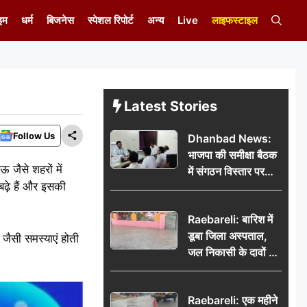
इम
धर्म
बिजनेस
स्पेशल रिपोर्ट
अन्य
Live
लाइफस्टाइल
Latest Stories
Follow Us
Dhanbad News:
भाजपा की समीक्षा बैठक
जैसे शहरों में
में संगठन विस्तार पर
बढ़े हैं और इसकी
मंथन, बीडीओ से
मिलकर सौंपा
Raebareli: बारिश में
जनसमस्याओं का विवरण
डूबा जिला अस्पताल,
 जैसी समस्याएं होती
जल निकासी के दावों की
खुली पोल
Raebareli: एक महीने