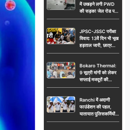
में उखड़ने लगी PWD
की सड़क! जेल रोड पर
गड्ढे ने खोली निर्माण
गुणवत्ता की पोल, जांच
JPSC-JSSC परीक्षा
की उठी मांग
विवाद: 13वें दिन भी भूख
हड़ताल जारी, छात्र
बोले- जांच नहीं तो
आंदोलन और होगा तेज
Bokaro Thermal:
9 सूत्री मांगों को लेकर
सप्लाई मजदूरों की
हुंकार, 12 अगस्त के
प्रदर्शन की रणनीति बनी
Ranchi में अदाणी
फाउंडेशन की पहल,
यातायात पुलिसकर्मियों
को वितरित किए गए छाते