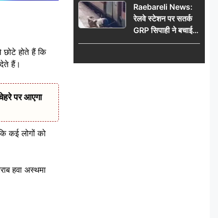
Raebareli News:
रेलवे स्टेशन पर सतर्क
GRP सिपाही ने बचाई
महिला की जान, चलती
छोटे होते हैं कि
ट्रेन में चढ़ते समय हुआ
ते हैं।
हादसा टला; घटना
CCTV में कैद
चेहरे पर आएगा
 कि कई लोगों को
खराब हवा अस्थमा