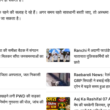
र्क रहने की सलाह दे रहे हैं। अगर समय रहते सावधानी बरती जाए, तो अस्थमा
ा जा सकता है।
 समीक्षा बैठक में संगठन
Ranchi में अदाणी फाउंड
से मिलकर सौंपा जनसमस्याओं का
यातायात पुलिसकर्मियों क
छाते
बा जिला अस्पताल, जल निकासी
Raebareli News: रेलवे 
GRP सिपाही ने बचाई मह
ट्रेन में चढ़ते समय हुआ 
CCTV में कैद
ं उखड़ने लगी PWD की सड़क!
Aaj Ka Rashifal 07
िर्माण गुणवत्ता की पोल, जांच की
मेष की चमकेगी किस्मत, व