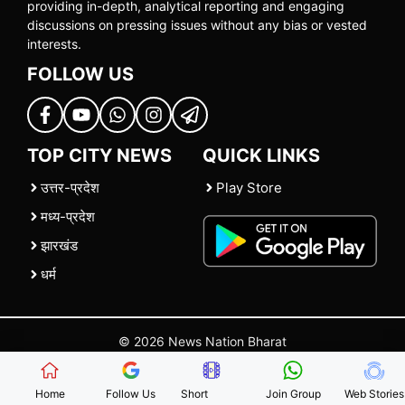
providing in-depth, analytical reporting and engaging
discussions on pressing issues without any bias or vested
interests.
FOLLOW US
TOP CITY NEWS
QUICK LINKS
उत्तर-प्रदेश
Play Store
मध्य-प्रदेश
झारखंड
धर्म
© 2026 News Nation Bharat
Home
|
About US
|
Contact Us
|
Policies
|
Terms and Conditions
Home
Follow Us
Short
Join Group
Web Stories