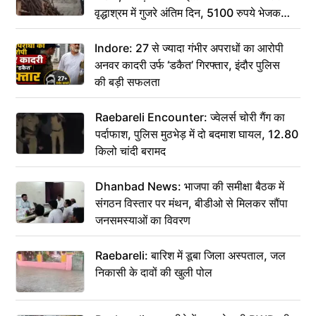
वृद्धाश्रम में गुजरे अंतिम दिन, 5100 रुपये भेजकर
कहा– अंतिम संस्कार कर दीजिए हम नहीं आ पाएंगे
Indore: 27 से ज्यादा गंभीर अपराधों का आरोपी
अनवर कादरी उर्फ ‘डकैत’ गिरफ्तार, इंदौर पुलिस
की बड़ी सफलता
Raebareli Encounter: ज्वेलर्स चोरी गैंग का
पर्दाफाश, पुलिस मुठभेड़ में दो बदमाश घायल, 12.80
किलो चांदी बरामद
Dhanbad News: भाजपा की समीक्षा बैठक में
संगठन विस्तार पर मंथन, बीडीओ से मिलकर सौंपा
जनसमस्याओं का विवरण
Raebareli: बारिश में डूबा जिला अस्पताल, जल
निकासी के दावों की खुली पोल