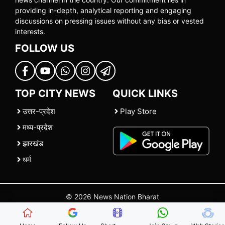
providing in-depth, analytical reporting and engaging
discussions on pressing issues without any bias or vested
interests.
FOLLOW US
TOP CITY NEWS
QUICK LINKS
उत्तर-प्रदेश
Play Store
मध्य-प्रदेश
झारखंड
धर्म
© 2026 News Nation Bharat
Home
|
About US
|
Contact Us
|
Policies
|
Terms and Conditions