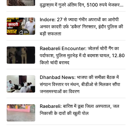
वृद्धाश्रम में गुजरे अंतिम दिन, 5100 रुपये भेजकर
कहा– अंतिम संस्कार कर दीजिए हम नहीं आ पाएंगे
Indore: 27 से ज्यादा गंभीर अपराधों का आरोपी
अनवर कादरी उर्फ ‘डकैत’ गिरफ्तार, इंदौर पुलिस की
बड़ी सफलता
Raebareli Encounter: ज्वेलर्स चोरी गैंग का
पर्दाफाश, पुलिस मुठभेड़ में दो बदमाश घायल, 12.80
किलो चांदी बरामद
Dhanbad News: भाजपा की समीक्षा बैठक में
संगठन विस्तार पर मंथन, बीडीओ से मिलकर सौंपा
जनसमस्याओं का विवरण
Raebareli: बारिश में डूबा जिला अस्पताल, जल
निकासी के दावों की खुली पोल