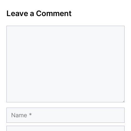
Leave a Comment
Comment
Name
Email