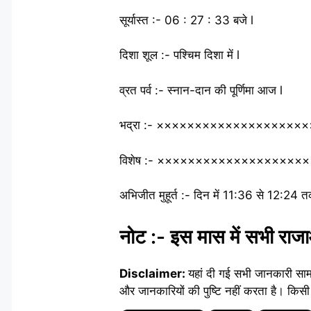
सूर्यास्त :- 06 : 27 : 33 बजे l
दिशा शूल :- पश्चिम दिशा में l
व्रत पर्व :- स्नान-दान की पूर्णिमा आज l
भद्रा :- ××××××××××××××××××××
विशेष :- ×××××××××××××××××××××
अभिजीत मुहूर्त :- दिन में 11:36 से 12:24 
नोट :- इस मास में सभी राजाओ
Disclaimer:
यहां दी गई सभी जानकारी सा
और जानकारियों की पुष्टि नहीं करता है। किसी