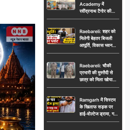
Academy में
रवींद्रनाथ टैगोर की
85वीं पुण्यतिथि मनाई
गई, शिक्षकों ने दी
Raebareli: शहर को
श्रद्धांजलि
मिलेगी बेहतर बिजली
आपूर्ति, विकास भवन
परिसर में करोड़ों से
बनेगा पावर प्लांट
Raebareli: चौकी
प्रभारी की मुस्तैदी से
छात्र को मिला खोया
बैग, जरूरी दस्तावेज
सुरक्षित पाकर छात्र ने
Ramgarh में सिस्टम
पुलिस टीम का जताया
के खिलाफ सड़क पर
आभार
हाई-वोल्टेज ड्रामा, गर्दन
पर चाकू रख बोला- CM
को बुलाओ; Video