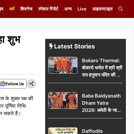
इम
धर्म
बिजनेस
स्पेशल रिपोर्ट
अन्य
Live
लाइफस्टाइल
ा शुभ
Latest Stories
Bokaro Thermal:
बोकारो थर्मल में श्री श्री
राम हनुमान मंदिर की नई
कमेटी गठित, बाबूलाल
Follow Us
गिरि फिर बने अध्यक्ष
Baba Baidyanath
स के शुक्ल पक्ष की
Dham Yatra
 पूर्णिमा तिथि
2026: अमेठी के जायस
कर सकते हैं।
से बाबा बैद्यनाथ धाम के
लिए रवाना हुआ कांवरियों
Daffodils
का दूसरा जत्था