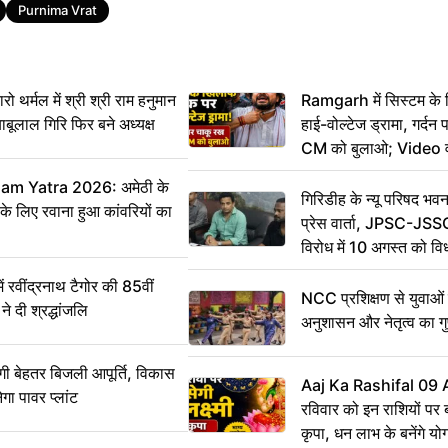
Purnima Vrat
र्मल में श्री श्री राम हनुमान
Ramgarh में सिस्टम के
ाबूलाल गिरि फिर बने अध्यक्ष
हाई-वोल्टेज ड्रामा, गर्दन
CM को बुलाओ; Video 
m Yatra 2026: अमेठी के
गिरिडीह के न्यू परिषद भवन
 के लिए रवाना हुआ कांवरियों का
प्रेस वार्ता, JPSC-JSS
विरोध में 10 अगस्त को व
ऐलान
वींद्रनाथ टैगोर की 85वीं
NCC प्रशिक्षण से युवाओं मे
ने दी श्रद्धांजलि
अनुशासन और नेतृत्व का ग
ी बेहतर बिजली आपूर्ति, विकास
Aaj Ka Rashifal 09
ेगा पावर प्लांट
रविवार को इन राशियों पर बर
कृपा, धन लाभ के बनेंगे यो