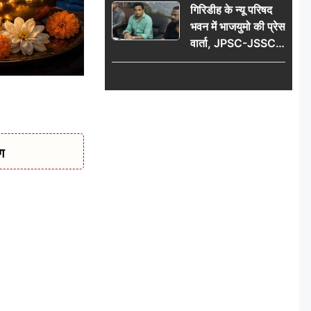
गिरिडीह के न्यू परिषद
वायरल
भवन में भाजयुमो की प्रेस
वार्ता, JPSC-JSSC
पेपर लीक के विरोध में
10 अगस्त को
विधानसभा घेराव का
ऐलान
ग