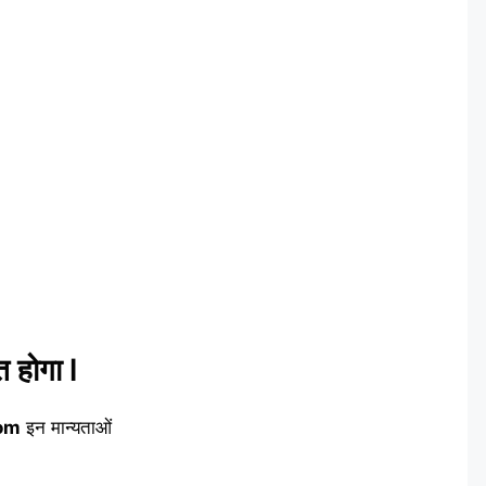
त होगा l
om
इन मान्यताओं