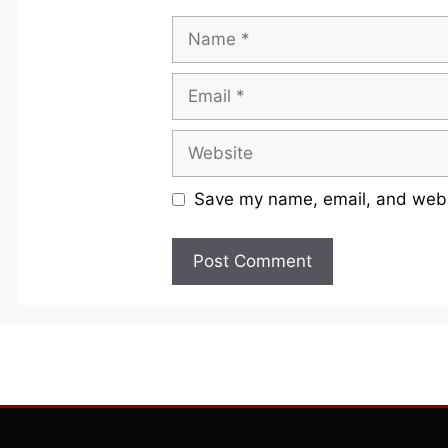
Name
Email
Website
Save my name, email, and websi