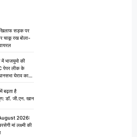
 खिलाफ सड़क पर
 पर चाकू रख बोला-
वायरल
 में भाजयुमो की
C पेपर लीक के
िधानसभा घेराव का
ं बढ़ता है
ुण: डॉ. जी.एन. खान
 August 2026:
सेगी मां लक्ष्मी की
ग