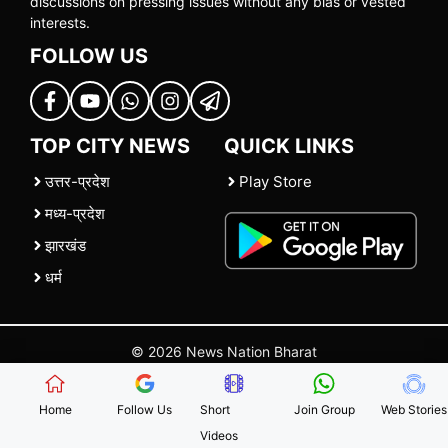
discussions on pressing issues without any bias or vested
interests.
FOLLOW US
TOP CITY NEWS
QUICK LINKS
उत्तर-प्रदेश
Play Store
मध्य-प्रदेश
झारखंड
धर्म
© 2026 News Nation Bharat
Home
|
About US
|
Contact Us
|
Policies
|
Terms and Conditions
Home
Follow Us
Short
Join Group
Web Stories
Videos