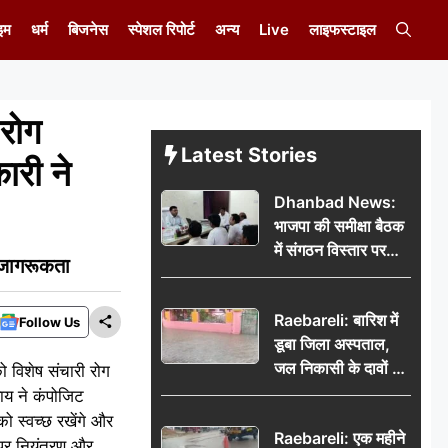
इम
धर्म
बिजनेस
स्पेशल रिपोर्ट
अन्य
Live
लाइफस्टाइल
रोग
Latest Stories
ारी ने
Dhanbad News:
भाजपा की समीक्षा बैठक
में संगठन विस्तार पर
 जागरूकता
मंथन, बीडीओ से
मिलकर सौंपा
Raebareli: बारिश में
जनसमस्याओं का विवरण
Follow Us
डूबा जिला अस्पताल,
जल निकासी के दावों की
ो विशेष संचारी रोग
खुली पोल
य ने कंपोजिट
को स्वच्छ रखेंगे और
Raebareli: एक महीने
 पर नियंत्रण और