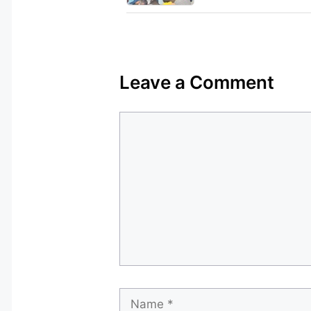
Leave a Comment
Comment
Name