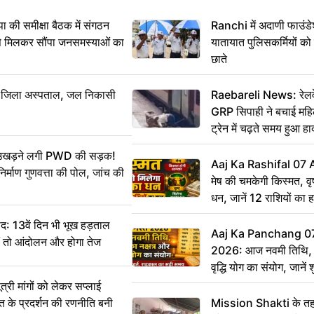
 समीक्षा बैठक में संगठन
Ranchi में अदाणी फाउंड
से मिलकर सौंपा जनसमस्याओं का
यातायात पुलिसकर्मियों क
छाते
बा जिला अस्पताल, जल निकासी
Raebareli News: रेलवे 
GRP सिपाही ने बचाई मह
ट्रेन में चढ़ते समय हुआ 
CCTV में कैद
ं उखड़ने लगी PWD की सड़क!
Aaj Ka Rashifal 07
िर्माण गुणवत्ता की पोल, जांच की
मेष की चमकेगी किस्मत, व
धन, जानें 12 राशियों का 
: 13वें दिन भी भूख हड़ताल
Aaj Ka Panchang 0
ीं तो आंदोलन और होगा तेज
2026: आज नवमी तिथि, क
वृद्धि योग का संयोग, जानें श
का सही समय
ी मांगों को लेकर सप्लाई
्त के प्रदर्शन की रणनीति बनी
Mission Shakti के तहत