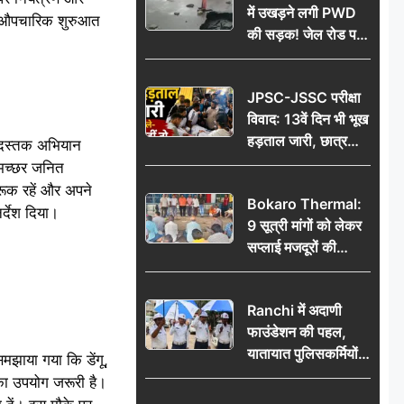
में उखड़ने लगी PWD
की औपचारिक शुरुआत
की सड़क! जेल रोड पर
गड्ढे ने खोली निर्माण
गुणवत्ता की पोल, जांच
JPSC-JSSC परीक्षा
की उठी मांग
विवाद: 13वें दिन भी भूख
हड़ताल जारी, छात्र
क दस्तक अभियान
बोले- जांच नहीं तो
 मच्छर जनित
आंदोलन और होगा तेज
गरूक रहें और अपने
Bokaro Thermal:
्देश दिया।
9 सूत्री मांगों को लेकर
सप्लाई मजदूरों की
हुंकार, 12 अगस्त के
प्रदर्शन की रणनीति बनी
Ranchi में अदाणी
फाउंडेशन की पहल,
यातायात पुलिसकर्मियों
समझाया गया कि डेंगू,
को वितरित किए गए छाते
का उपयोग जरूरी है।