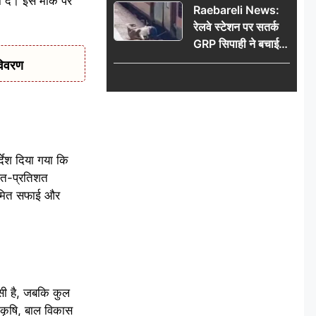
ा दें। इस मौके पर
Raebareli News:
रेलवे स्टेशन पर सतर्क
GRP सिपाही ने बचाई
महिला की जान, चलती
विवरण
ट्रेन में चढ़ते समय हुआ
हादसा टला; घटना
CCTV में कैद
देश दिया गया कि
य शत-प्रतिशत
नियमित सफाई और
सी है, जबकि कुल
 कृषि, बाल विकास