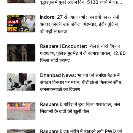
वृद्धाश्रम में गुजरे अंतिम दिन, 5100 रुपये भेजकर
कहा– अंतिम संस्कार कर दीजिए हम नहीं आ पाएंगे
Indore: 27 से ज्यादा गंभीर अपराधों का आरोपी
अनवर कादरी उर्फ ‘डकैत’ गिरफ्तार, इंदौर पुलिस
की बड़ी सफलता
Raebareli Encounter: ज्वेलर्स चोरी गैंग का
पर्दाफाश, पुलिस मुठभेड़ में दो बदमाश घायल, 12.80
किलो चांदी बरामद
Dhanbad News: भाजपा की समीक्षा बैठक में
संगठन विस्तार पर मंथन, बीडीओ से मिलकर सौंपा
जनसमस्याओं का विवरण
Raebareli: बारिश में डूबा जिला अस्पताल, जल
निकासी के दावों की खुली पोल
Raebareli: एक महीने में उखड़ने लगी PWD की