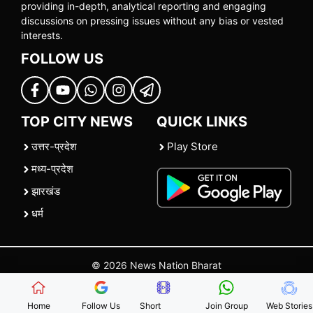
providing in-depth, analytical reporting and engaging
discussions on pressing issues without any bias or vested
interests.
FOLLOW US
TOP CITY NEWS
QUICK LINKS
उत्तर-प्रदेश
Play Store
मध्य-प्रदेश
झारखंड
धर्म
© 2026 News Nation Bharat
Home
|
About US
|
Contact Us
|
Policies
|
Terms and Conditions
Home
Follow Us
Short
Join Group
Web Stories