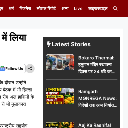
इम
धर्म
बिजनेस
स्पेशल रिपोर्ट
अन्य
Live
लाइफस्टाइल
में लिया
Latest Stories
Bokaro Thermal:
हनुमान मंदिर स्थापना
Follow Us
दिवस पर 24 घंटे का
अखंड हरि कीर्तन,
 दौरान उन्होंने
भक्तिमय हुआ बोकारो
ीय बैठक में भी हिस्सा
Ramgarh
थर्मल
ूत रीम अल हाशिमी के
MGNREGA News:
क से भी मुलाकात
विदेशों तक आम निर्यात
का सफर, जिले ने
हासिल किया राज्य में
Aaj Ka Rashifal
रराष्ट्रीय सहयोग
प्रथम स्थान