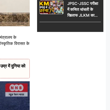
JPSC-JSSC परीक्षा
74 साल की उम्र में
में कथित धांधली के
दुनिया को कहा अलविदा
खिलाफ JLKM का
रामगढ़ में महाधरना,
सरकार पर साधा निशाना
मंत्रालय के
सांस्कृतिक विरासत के
र में दुनिया को