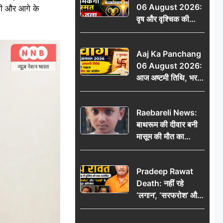
06 August 2026:
 की और आगे के
वृष और वृश्चिक की
चमकेगी किस्मत, मेष-
तुला रहें सावधान
Aaj Ka Panchang
06 August 2026:
आज अष्टमी तिथि, भरणी
नक्षत्र और गंड योग का
संयोग, जानें शुभ मुहूर्त,
Raebareli News:
राहुकाल और दिनभर का
बाथरूम की दीवार बनी
पंचांग
मासूम की मौत का
कारण, खेलते-खेलते छह
वर्षीय बालक की दर्दनाक
Pradeep Rawat
मौत
Death: नहीं रहे
‘लगान’, ‘सरफरोश’ और
‘गजनी’ के मशहूर
अभिनेता प्रदीप रावत,