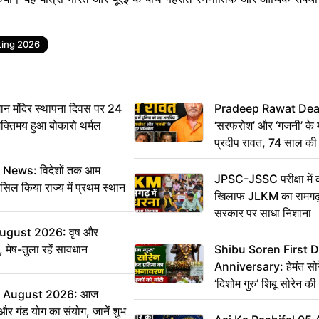
ting 2026
 मंदिर स्थापना दिवस पर 24
Pradeep Rawat Death: 
भक्तिमय हुआ बोकारो थर्मल
‘सरफरोश’ और ‘गजनी’ के 
प्रदीप रावत, 74 साल की उ
कहा अलविदा
ws: विदेशों तक आम
JPSC-JSSC परीक्षा में 
सिल किया राज्य में प्रथम स्थान
खिलाफ JLKM का रामगढ़ म
सरकार पर साधा निशाना
August 2026: वृष और
 मेष-तुला रहें सावधान
Shibu Soren First 
Anniversary: हेमंत सोरेन 
‘दिशोम गुरु’ शिबू सोरेन 
6 August 2026: आज
का किया अनावरण, लाभुकों
 और गंड योग का संयोग, जानें शुभ
परिसंपत्तियां