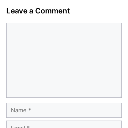
Leave a Comment
Comment
Name
Email