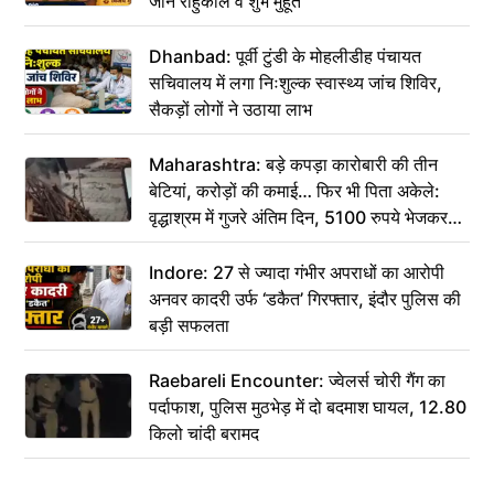
जानें राहुकाल व शुभ मुहूर्त
Dhanbad: पूर्वी टुंडी के मोहलीडीह पंचायत
सचिवालय में लगा निःशुल्क स्वास्थ्य जांच शिविर,
सैकड़ों लोगों ने उठाया लाभ
Maharashtra: बड़े कपड़ा कारोबारी की तीन
बेटियां, करोड़ों की कमाई… फिर भी पिता अकेले:
वृद्धाश्रम में गुजरे अंतिम दिन, 5100 रुपये भेजकर
कहा– अंतिम संस्कार कर दीजिए हम नहीं आ पाएंगे
Indore: 27 से ज्यादा गंभीर अपराधों का आरोपी
अनवर कादरी उर्फ ‘डकैत’ गिरफ्तार, इंदौर पुलिस की
बड़ी सफलता
Raebareli Encounter: ज्वेलर्स चोरी गैंग का
पर्दाफाश, पुलिस मुठभेड़ में दो बदमाश घायल, 12.80
किलो चांदी बरामद