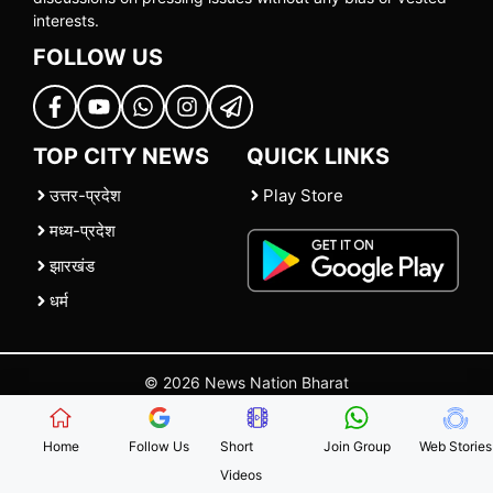
interests.
FOLLOW US
TOP CITY NEWS
QUICK LINKS
उत्तर-प्रदेश
Play Store
मध्य-प्रदेश
झारखंड
धर्म
© 2026 News Nation Bharat
Home
|
About US
|
Contact Us
|
Policies
|
Terms and Conditions
Home
Follow Us
Short
Join Group
Web Stories
Videos