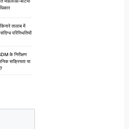
 महिलाओं-बेटियों
अधिकार
ारे तालाब में
संदिग्ध परिस्थितियों
SDM के निरीक्षण
सनिक सक्रियता या
द?