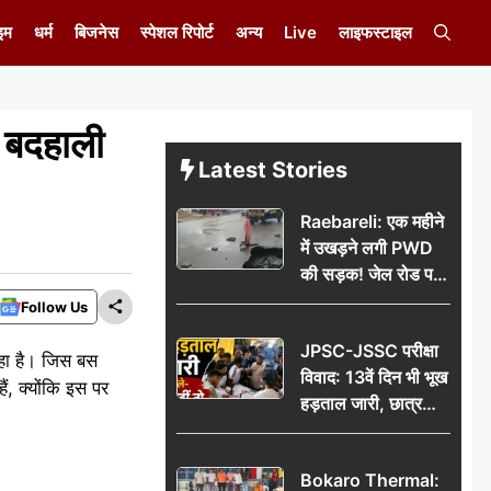
इम
धर्म
बिजनेस
स्पेशल रिपोर्ट
अन्य
Live
लाइफस्टाइल
ी बदहाली
Latest Stories
Raebareli: एक महीने
में उखड़ने लगी PWD
की सड़क! जेल रोड पर
गड्ढे ने खोली निर्माण
Follow Us
गुणवत्ता की पोल, जांच
JPSC-JSSC परीक्षा
की उठी मांग
रहा है। जिस बस
विवाद: 13वें दिन भी भूख
ं, क्योंकि इस पर
हड़ताल जारी, छात्र
बोले- जांच नहीं तो
आंदोलन और होगा तेज
Bokaro Thermal: