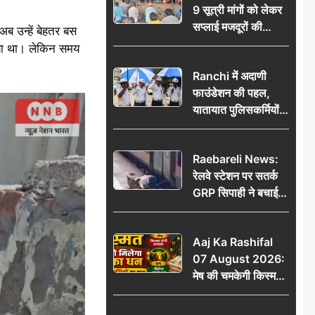
9 सूत्री मांगों को लेकर
सप्लाई मजदूरों की
ब उन्हें बेहतर बस
हुंकार, 12 अगस्त के
िया था। लेकिन समय
प्रदर्शन की रणनीति बनी
Ranchi में अदाणी
फाउंडेशन की पहल,
यातायात पुलिसकर्मियों
को वितरित किए गए छाते
Raebareli News:
रेलवे स्टेशन पर सतर्क
GRP सिपाही ने बचाई
महिला की जान, चलती
ट्रेन में चढ़ते समय हुआ
Aaj Ka Rashifal
हादसा टला; घटना
07 August 2026:
CCTV में कैद
मेष की चमकेगी किस्मत,
वृष को मिलेगा अटका
धन, जानें 12 राशियों का