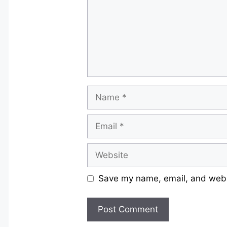
Name
Email
Website
Save my name, email, and websi