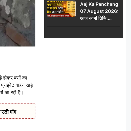
Aaj Ka Panchang
हाल
07 August 2026:
आज नवमी तिथि,
कृतिका नक्षत्र और वृद्धि
योग का संयोग, जानें शुभ
मुहूर्त, राहुकाल का सही
समय
़े होकर बसों का
प्राइवेट वाहन खड़े
ी जा रही है।
 उठी मांग