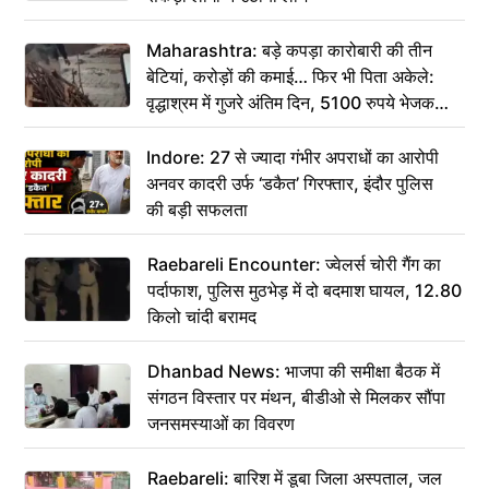
Maharashtra: बड़े कपड़ा कारोबारी की तीन
बेटियां, करोड़ों की कमाई… फिर भी पिता अकेले:
वृद्धाश्रम में गुजरे अंतिम दिन, 5100 रुपये भेजकर
कहा– अंतिम संस्कार कर दीजिए हम नहीं आ पाएंगे
Indore: 27 से ज्यादा गंभीर अपराधों का आरोपी
अनवर कादरी उर्फ ‘डकैत’ गिरफ्तार, इंदौर पुलिस
की बड़ी सफलता
Raebareli Encounter: ज्वेलर्स चोरी गैंग का
पर्दाफाश, पुलिस मुठभेड़ में दो बदमाश घायल, 12.80
किलो चांदी बरामद
Dhanbad News: भाजपा की समीक्षा बैठक में
संगठन विस्तार पर मंथन, बीडीओ से मिलकर सौंपा
जनसमस्याओं का विवरण
Raebareli: बारिश में डूबा जिला अस्पताल, जल