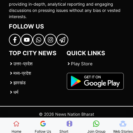
providing in-depth, analytical reporting and engaging
discussions on pressing issues without any bias or vested
interests.
FOLLOW US
TOP CITY NEWS
QUICK LINKS
उत्तर-प्रदेश
Play Store
मध्य-प्रदेश
झारखंड
धर्म
© 2026 News Nation Bharat
Home
|
About US
|
Contact Us
|
Policies
|
Terms and Conditions
Home
Follow Us
Short
Join Group
Web Stories