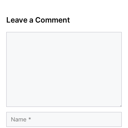
Leave a Comment
Comment
Name