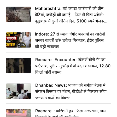
Maharashtra: बड़े कपड़ा कारोबारी की तीन
बेटियां, करोड़ों की कमाई… फिर भी पिता अकेले:
वृद्धाश्रम में गुजरे अंतिम दिन, 5100 रुपये भेजकर
कहा– अंतिम संस्कार कर दीजिए हम नहीं आ पाएंगे
Indore: 27 से ज्यादा गंभीर अपराधों का आरोपी
अनवर कादरी उर्फ ‘डकैत’ गिरफ्तार, इंदौर पुलिस
की बड़ी सफलता
Raebareli Encounter: ज्वेलर्स चोरी गैंग का
पर्दाफाश, पुलिस मुठभेड़ में दो बदमाश घायल, 12.80
किलो चांदी बरामद
Dhanbad News: भाजपा की समीक्षा बैठक में
संगठन विस्तार पर मंथन, बीडीओ से मिलकर सौंपा
जनसमस्याओं का विवरण
Raebareli: बारिश में डूबा जिला अस्पताल, जल
निकासी के दावों की खुली पोल