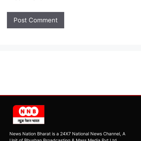
News Nation Bharat is a 24X7 National News Channel, A
Unit of Bhushan Broadcasting & Mass Media Pvt Ltd.