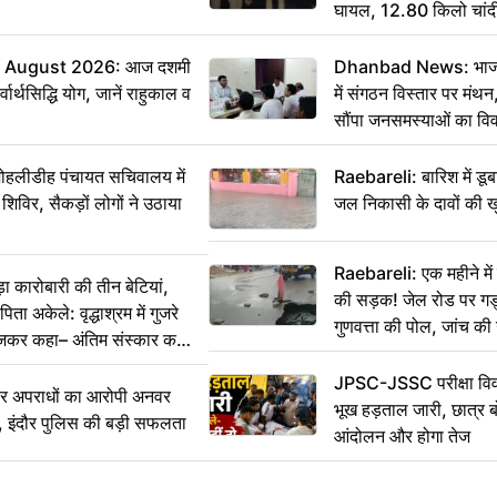
घायल, 12.80 किलो चांद
 August 2026: आज दशमी
Dhanbad News: भाजपा 
वार्थसिद्धि योग, जानें राहुकाल व
में संगठन विस्तार पर मं
सौंपा जनसमस्याओं का वि
 मोहलीडीह पंचायत सचिवालय में
Raebareli: बारिश में डू
 शिविर, सैकड़ों लोगों ने उठाया
जल निकासी के दावों की ख
Raebareli: एक महीने म
कारोबारी की तीन बेटियां,
की सड़क! जेल रोड पर गड्ढ
ा अकेले: वृद्धाश्रम में गुजरे
गुणवत्ता की पोल, जांच की 
ेजकर कहा– अंतिम संस्कार कर
JPSC-JSSC परीक्षा विवा
भीर अपराधों का आरोपी अनवर
भूख हड़ताल जारी, छात्र बो
र, इंदौर पुलिस की बड़ी सफलता
आंदोलन और होगा तेज