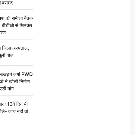
ी बरामद
की समीक्षा बैठक
थन, बीडीओ से मिलकर
वरण
बा जिला अस्पताल,
ुली पोल
ें उखड़ने लगी PWD
े ने खोली निर्माण
उठी मांग
द: 13वें दिन भी
ले- जांच नहीं तो