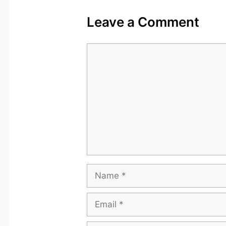
Leave a Comment
Comment
Name
Email