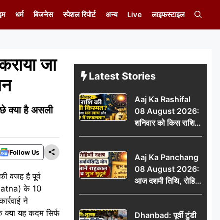
इम
धर्म
बिजनेस
स्पेशल रिपोर्ट
अन्य
Live
लाइफस्टाइल
कराया जा
Latest Stories
ान
Aaj Ka Rashifal
े क्या है असली
08 August 2026:
शनिवार को किस राशि
की चमकेगी किस्मत,
किसे मिलेगा धन लाभ
Follow Us
Aaj Ka Panchang
और करियर में सफलता?
08 August 2026:
 वजह है पूर्व
आज दशमी तिथि, रोहिणी
(Patna) के 10
नक्षत्र और सर्वार्थसिद्धि
र्रवाई ने
योग, जानें राहुकाल व
ि क्या यह कदम सिर्फ
Dhanbad: पूर्वी टुंडी
शुभ मुहूर्त