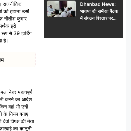
है। राजनीतिक
Dhanbad News:
किलो चांदी बरामद
भाजपा की समीक्षा बैठक
देवी को हटाना उसी
में संगठन विस्तार पर
 कि नीतीश कुमार
मंथन, बीडीओ से
मर्थक इसे
मिलकर सौंपा
रूप से 39 हार्डिंग
जनसमस्याओं का विवरण
ा है।
ाभ
ा बेहद महत्वपूर्ण
 खाली करने का आदेश
 वहां भी उन्हें
ेने के नियम बनाए
देवी विपक्ष की नेता
कार्रवाई का कानूनी