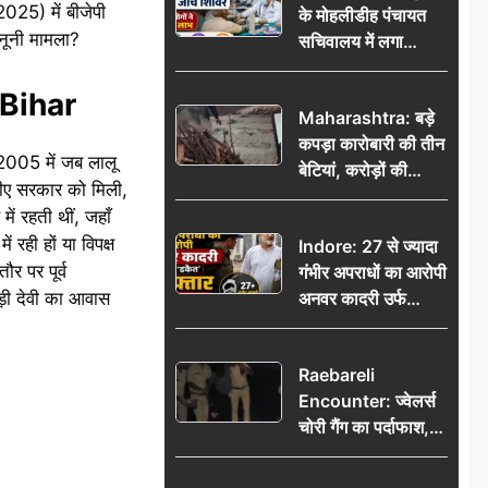
025) में बीजेपी
के मोहलीडीह पंचायत
ानूनी मामला?
सचिवालय में लगा
निःशुल्क स्वास्थ्य जांच
शिविर, सैकड़ों लोगों ने
Bihar
Maharashtra: बड़े
उठाया लाभ
कपड़ा कारोबारी की तीन
 2005 में जब लालू
बेटियां, करोड़ों की
डीए सरकार को मिली,
कमाई… फिर भी पिता
में रहती थीं, जहाँ
अकेले: वृद्धाश्रम में गुजरे
रही हों या विपक्ष
Indore: 27 से ज्यादा
अंतिम दिन, 5100 रुपये
र पर पूर्व
गंभीर अपराधों का आरोपी
भेजकर कहा– अंतिम
ड़ी देवी का आवास
अनवर कादरी उर्फ
संस्कार कर दीजिए हम
‘डकैत’ गिरफ्तार, इंदौर
नहीं आ पाएंगे
पुलिस की बड़ी सफलता
Raebareli
Encounter: ज्वेलर्स
चोरी गैंग का पर्दाफाश,
पुलिस मुठभेड़ में दो
बदमाश घायल, 12.80