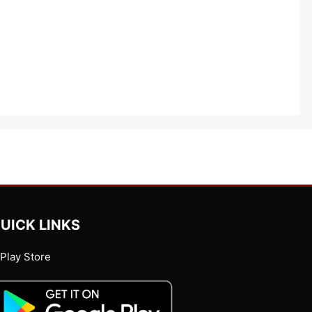
UICK LINKS
Play Store