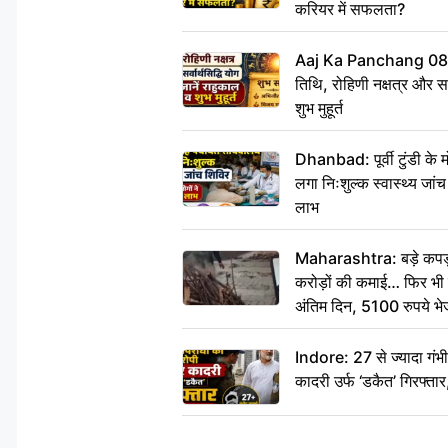
करियर में सफलता?
Aaj Ka Panchang 08
तिथि, रोहिणी नक्षत्र और सर्
शुभ मुहूर्त
Dhanbad: पूर्वी टुंडी के
लगा निःशुल्क स्वास्थ्य जांच
लाभ
Maharashtra: बड़े कपड़ा 
करोड़ों की कमाई… फिर भी पित
अंतिम दिन, 5100 रुपये भ
दीजिए हम नहीं आ पाएंगे
Indore: 27 से ज्यादा गं
कादरी उर्फ ‘डकैत’ गिरफ्ता