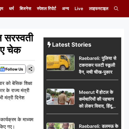
इम
धर्म
बिजनेस
स्पेशल रिपोर्ट
अन्य
Live
लाइफस्टाइल
ल सरस्वती
Latest Stories
गए चेक
Raebareli: पुलिया से
टकराकर पलटी स्कूली
Follow Us
वैन, मची चीख-पुकार
ार को बेसिक शिक्षा
र के राज्य मंत्री
Meerut में होटल के
भी मंत्री दिनेश
कर्मचारियों की पहचान
को लेकर विवाद, हिंदू
सुरक्षा संगठन ने उठाए
कार्यक्रम के माध्यम
सवाल; प्रशासन से जांच
Raebareli: डलमऊ के
 किए गए।
की मांग