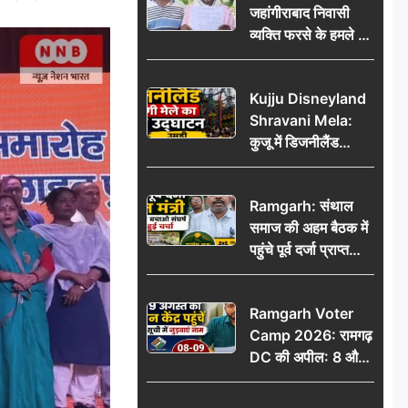
जहांगीराबाद निवासी
व्यक्ति फरसे के हमले में
घायल थाने में शिकायत
पर दरोगा ने मांगे 10
Kujju Disneyland
हजार’, रकम न देने पर
Shravani Mela:
कार्रवाई ठंडी!
कुजू में डिजनीलैंड
श्रावणी मेले का भव्य
उद्घाटन, उमड़ी लोगों
Ramgarh: संथाल
की भीड़
समाज की अहम बैठक में
पहुंचे पूर्व दर्जा प्राप्त
मंत्री, मरांग बुरू बचाओ
संघर्ष पर हुई चर्चा
Ramgarh Voter
Camp 2026: रामगढ़
DC की अपील: 8 और
9 अगस्त को मतदान
केंद्र पहुंचें, मतदाता सूची