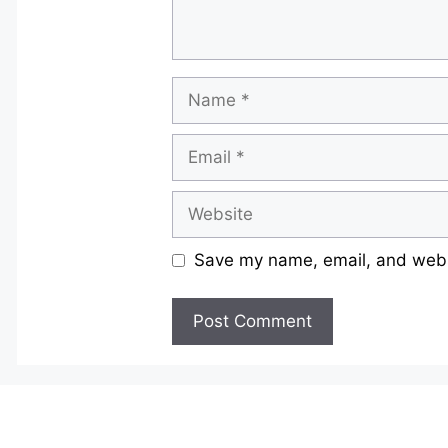
Name
Email
Website
Save my name, email, and websi