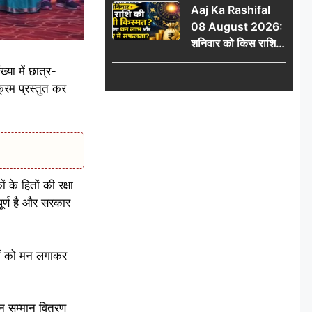
Aaj Ka Rashifal
में जुड़वाएं नाम
08 August 2026:
शनिवार को किस राशि
की चमकेगी किस्मत,
्या में छात्र-
किसे मिलेगा धन लाभ
क्रम प्रस्तुत कर
और करियर में सफलता?
के हितों की रक्षा
पूर्ण है और सरकार
राओं को मन लगाकर
पन सम्मान वितरण