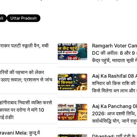
li
Uttar Pradesh
राकर पलटी स्कूली वैन, मची
Ramgarh Voter Camp
DC की अपील: 8 और 9 अ
केंद्र पहुंचें, मतदाता सूची म
ारियों की पहचान को लेकर
Aaj Ka Rashifal 08
 ने उठाए सवाल; प्रशासन से जांच
शनिवार को किस राशि की 
किसे मिलेगा धन लाभ और
गीराबाद निवासी व्यक्ति फरसे
Aaj Ka Panchang 0
िकायत पर दरोगा ने मांगे 10
2026: आज दशमी तिथि, र
ाई ठंडी!
सर्वार्थसिद्धि योग, जानें राह
vani Mela: कुजू में
Dhanbad: पूर्वी टुंडी क