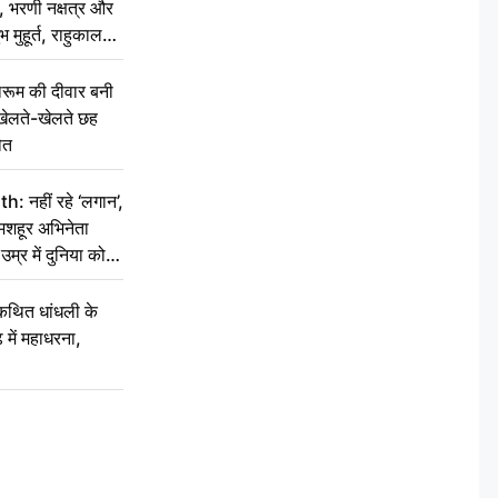
 भरणी नक्षत्र और
 मुहूर्त, राहुकाल
ूम की दीवार बनी
खेलते-खेलते छह
ौत
नहीं रहे ‘लगान’,
मशहूर अभिनेता
म्र में दुनिया को
कथित धांधली के
ें महाधरना,