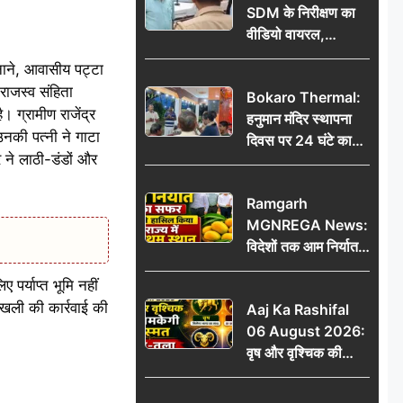
SDM के निरीक्षण का
वीडियो वायरल,
प्रशासनिक सक्रियता
नाने, आवासीय पट्टा
या सुर्खियां बटोरने की
राजस्व संहिता
Bokaro Thermal:
कवायद?
ग्रामीण राजेंद्र
हनुमान मंदिर स्थापना
उनकी पत्नी ने गाटा
दिवस पर 24 घंटे का
 ने लाठी-डंडों और
अखंड हरि कीर्तन,
भक्तिमय हुआ बोकारो
Ramgarh
थर्मल
MGNREGA News:
विदेशों तक आम निर्यात
का सफर, जिले ने
पर्याप्त भूमि नहीं
हासिल किया राज्य में
ेदखली की कार्रवाई की
Aaj Ka Rashifal
प्रथम स्थान
06 August 2026:
वृष और वृश्चिक की
चमकेगी किस्मत, मेष-
तुला रहें सावधान