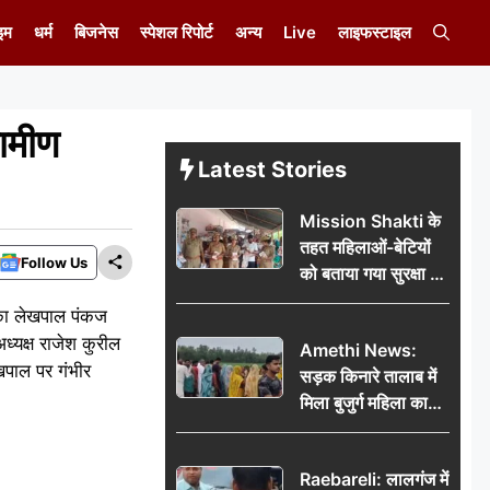
इम
धर्म
बिजनेस
स्पेशल रिपोर्ट
अन्य
Live
लाइफस्टाइल
ामीण
Latest Stories
Mission Shakti के
तहत महिलाओं-बेटियों
Follow Us
को बताया गया सुरक्षा के
अधिकार
ल्का लेखपाल पंकज
ध्यक्ष राजेश कुरील
Amethi News:
ेखपाल पर गंभीर
सड़क किनारे तालाब में
मिला बुजुर्ग महिला का
शव, संदिग्ध परिस्थितियों
में मौत से फैली सनसनी
Raebareli: लालगंज में