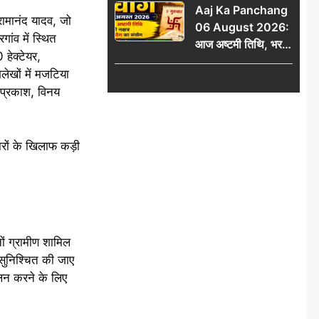
Aaj Ka Panchang
 रामानंद यादव, जो
06 August 2026:
ंव में स्थित
आज अष्टमी तिथि, भरणी
हेक्टेयर,
नक्षत्र और गंड योग का
खों में मजटिया
संयोग, जानें शुभ मुहूर्त,
 प्रकाश, विनय
राहुकाल और दिनभर का
पंचांग
ारों के खिलाफ कड़ी
ों ग्रामीण शामिल
 सुनिश्चित की जाए
ोलन करने के लिए