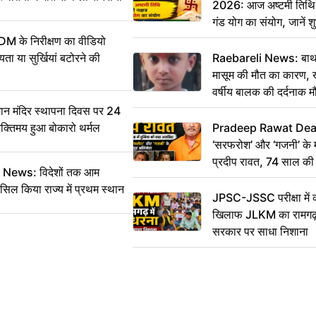
2026: आज अष्टमी तिथि,
गंड योग का संयोग, जानें शुभ
और दिनभर का पंचांग
DM के निरीक्षण का वीडियो
ा या सुर्खियां बटोरने की
Raebareli News: बाथर
मासूम की मौत का कारण, 
वर्षीय बालक की दर्दनाक म
 मंदिर स्थापना दिवस पर 24
भक्तिमय हुआ बोकारो थर्मल
Pradeep Rawat Death: 
‘सरफरोश’ और ‘गजनी’ के 
प्रदीप रावत, 74 साल की उ
ws: विदेशों तक आम
कहा अलविदा
सिल किया राज्य में प्रथम स्थान
JPSC-JSSC परीक्षा में 
खिलाफ JLKM का रामगढ़ म
सरकार पर साधा निशाना