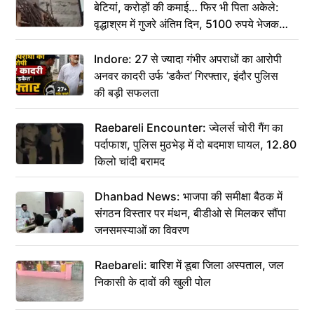
बेटियां, करोड़ों की कमाई… फिर भी पिता अकेले:
वृद्धाश्रम में गुजरे अंतिम दिन, 5100 रुपये भेजकर
कहा– अंतिम संस्कार कर दीजिए हम नहीं आ पाएंगे
Indore: 27 से ज्यादा गंभीर अपराधों का आरोपी
अनवर कादरी उर्फ ‘डकैत’ गिरफ्तार, इंदौर पुलिस
की बड़ी सफलता
Raebareli Encounter: ज्वेलर्स चोरी गैंग का
पर्दाफाश, पुलिस मुठभेड़ में दो बदमाश घायल, 12.80
किलो चांदी बरामद
Dhanbad News: भाजपा की समीक्षा बैठक में
संगठन विस्तार पर मंथन, बीडीओ से मिलकर सौंपा
जनसमस्याओं का विवरण
Raebareli: बारिश में डूबा जिला अस्पताल, जल
निकासी के दावों की खुली पोल