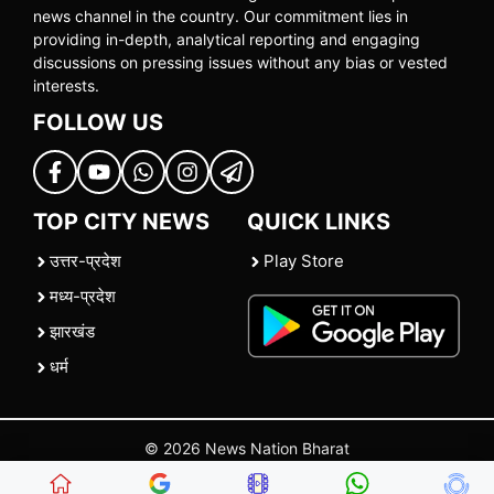
news channel in the country. Our commitment lies in
providing in-depth, analytical reporting and engaging
discussions on pressing issues without any bias or vested
interests.
FOLLOW US
TOP CITY NEWS
QUICK LINKS
उत्तर-प्रदेश
Play Store
मध्य-प्रदेश
झारखंड
धर्म
© 2026 News Nation Bharat
Home
|
About US
|
Contact Us
|
Policies
|
Terms and Conditions