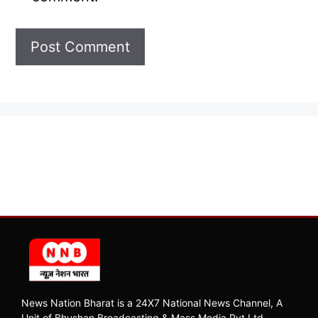
News Nation Bharat is a 24X7 National News Channel, A
Unit of Bhushan Broadcasting & Mass Media Pvt Ltd.