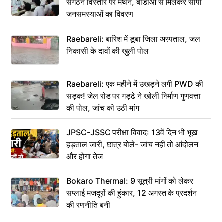
संगठन विस्तार पर मंथन, बीडीओ से मिलकर सौंपा
जनसमस्याओं का विवरण
Raebareli: बारिश में डूबा जिला अस्पताल, जल
निकासी के दावों की खुली पोल
Raebareli: एक महीने में उखड़ने लगी PWD की
सड़क! जेल रोड पर गड्ढे ने खोली निर्माण गुणवत्ता
की पोल, जांच की उठी मांग
JPSC-JSSC परीक्षा विवाद: 13वें दिन भी भूख
हड़ताल जारी, छात्र बोले- जांच नहीं तो आंदोलन
और होगा तेज
Bokaro Thermal: 9 सूत्री मांगों को लेकर
सप्लाई मजदूरों की हुंकार, 12 अगस्त के प्रदर्शन
की रणनीति बनी