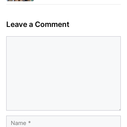
Leave a Comment
Comment
Name