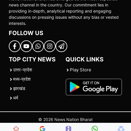
news channel in the country. Our commitment lies in
providing in-depth, analytical reporting and engaging
discussions on pressing issues without any bias or vested
interests.
FOLLOW US
TOP CITY NEWS
QUICK LINKS
उत्तर-प्रदेश
Play Store
मध्य-प्रदेश
झारखंड
धर्म
© 2026 News Nation Bharat
Home
|
About US
|
Contact Us
|
Policies
|
Terms and Conditions