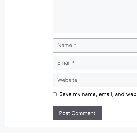
Name
Email
Website
Save my name, email, and websi