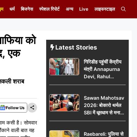
इम
धर्म
बिजनेस
स्पेशल रिपोर्ट
अन्य
Live
लाइफस्टाइल
माफिया को
Latest Stories
द, एक
गिरिडीह पहुंचीं केंद्रीय
मंत्री Annapurna
Devi, Rahul
ी नकली शराब
Gandhi पर साधा
निशाना; छात्रों के
Sawan Mahotsav
आंदोलन को लेकर
2026: बोकारो थर्मल
सरकार पर हमला
Follow Us
SBI में धूमधाम से मना
सावन महोत्सव
लगाम कसी है। सोमवार
ौंकाने वाली बात यह
Raebareli: पुलिया से