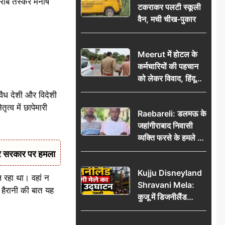
शराब तस्कर मनीष
टकराकर पलटी स्कूली
वैन, मची चीख-पुकार
Meerut में होटल के
कर्मचारियों की पहचान
को लेकर विवाद, हिंदू
सुरक्षा संगठन ने उठाए
वैध देशी और विदेशी
सवाल; प्रशासन से जांच
त्व में छापेमारी
Raebareli: डलमऊ के
की मांग
जहांगीराबाद निवासी
व्यक्ति फरसे के हमले में
घायल थाने में शिकायत
कर सरकार पर हमला
पर दरोगा ने मांगे 10
Kujju Disneyland
हजार’, रकम न देने पर
 रहा था। वहां न
Shravani Mela:
कार्रवाई ठंडी!
 हैरानी की बात यह
कुजू में डिजनीलैंड
श्रावणी मेले का भव्य
उद्घाटन, उमड़ी लोगों