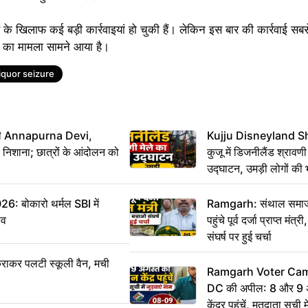
ाब के खिलाफ कई बड़ी कार्रवाइयां हो चुकी हैं। लेकिन इस बार की कार्रवाई सबस
र का मामला सामने आया है।
liquor seizure
मंत्री Annapurna Devi,
Kujju Disneyland S
िशाना; छात्रों के आंदोलन को
कुजू में डिजनीलैंड श्रावणी
उद्घाटन, उमड़ी लोगों की 
बोकारो थर्मल SBI में
Ramgarh: संथाल समाज 
सव
पहुंचे पूर्व दर्जा प्राप्त मंत
संघर्ष पर हुई चर्चा
राकर पलटी स्कूली वैन, मची
Ramgarh Voter Camp
DC की अपील: 8 और 9 अ
केंद्र पहुंचें, मतदाता सूची म