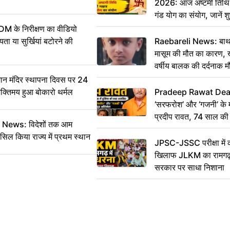
2026: आज अष्टमी तिथि,
गंड योग का संयोग, जानें शुभ
और दिनभर का पंचांग
DM के निरीक्षण का वीडियो
ा या सुर्खियां बटोरने की
Raebareli News: बाथर
मासूम की मौत का कारण, 
वर्षीय बालक की दर्दनाक म
 मंदिर स्थापना दिवस पर 24
भक्तिमय हुआ बोकारो थर्मल
Pradeep Rawat Death: 
‘सरफरोश’ और ‘गजनी’ के 
प्रदीप रावत, 74 साल की उ
ws: विदेशों तक आम
कहा अलविदा
सिल किया राज्य में प्रथम स्थान
JPSC-JSSC परीक्षा में 
खिलाफ JLKM का रामगढ़ म
सरकार पर साधा निशाना