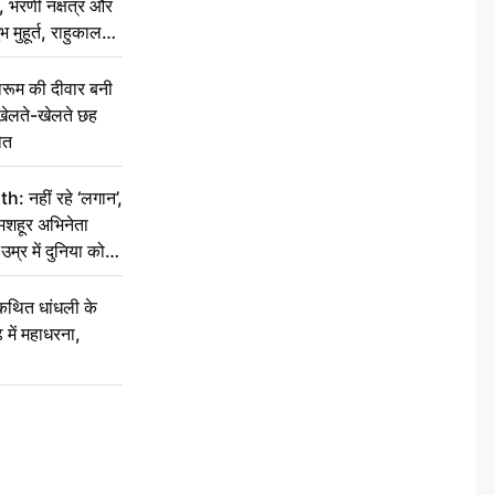
 भरणी नक्षत्र और
 मुहूर्त, राहुकाल
ूम की दीवार बनी
खेलते-खेलते छह
ौत
नहीं रहे ‘लगान’,
मशहूर अभिनेता
म्र में दुनिया को
कथित धांधली के
ें महाधरना,