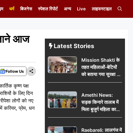
इम
धर्म
बिजनेस
स्पेशल रिपोर्ट
अन्य
Live
लाइफस्टाइल
जाने आज
Latest Stories
Mission Shakti के
तहत महिलाओं-बेटियों
Follow Us
को बताया गया सुरक्षा के
अधिकार
र्तिक कृष्ण पक्ष
राशियों के लिए दिन
Amethi News:
रीपेशा लोगों को नए
सड़क किनारे तालाब में
ें करियर, प्रेम, धन
मिला बुजुर्ग महिला का
शव, संदिग्ध परिस्थितियों
में मौत से फैली सनसनी
Raebareli: लालगंज में