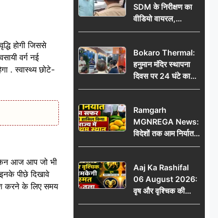
SDM के निरीक्षण का
वीडियो वायरल,
प्रशासनिक सक्रियता
या सुर्खियां बटोरने की
ृद्धि होगी जिससे
Bokaro Thermal:
कवायद?
वसायी वर्ग नई
हनुमान मंदिर स्थापना
 . स्वास्थ्य छोटे-
दिवस पर 24 घंटे का
अखंड हरि कीर्तन,
भक्तिमय हुआ बोकारो
Ramgarh
थर्मल
MGNREGA News:
विदेशों तक आम निर्यात
का सफर, जिले ने
हासिल किया राज्य में
 लेकिन आज आप जो भी
Aaj Ka Rashifal
प्रथम स्थान
 इनके पीछे दिखावे
06 August 2026:
वेश करने के लिए समय
वृष और वृश्चिक की
चमकेगी किस्मत, मेष-
तुला रहें सावधान