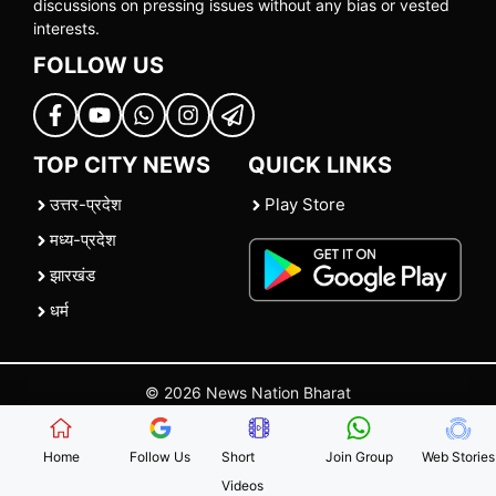
discussions on pressing issues without any bias or vested
interests.
FOLLOW US
TOP CITY NEWS
QUICK LINKS
उत्तर-प्रदेश
Play Store
मध्य-प्रदेश
झारखंड
धर्म
© 2026 News Nation Bharat
Home
|
About US
|
Contact Us
|
Policies
|
Terms and Conditions
Home
Follow Us
Short
Join Group
Web Stories
Videos