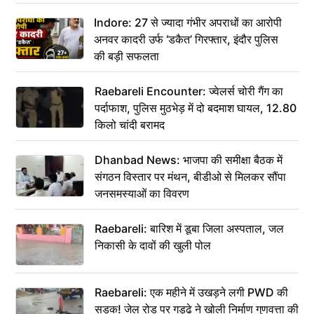
कहा– अंतिम संस्कार कर दीजिए हम नहीं आ पाएंगे
Indore: 27 से ज्यादा गंभीर अपराधों का आरोपी
अनवर कादरी उर्फ ‘डकैत’ गिरफ्तार, इंदौर पुलिस
की बड़ी सफलता
Raebareli Encounter: ज्वेलर्स चोरी गैंग का
पर्दाफाश, पुलिस मुठभेड़ में दो बदमाश घायल, 12.80
किलो चांदी बरामद
Dhanbad News: भाजपा की समीक्षा बैठक में
संगठन विस्तार पर मंथन, बीडीओ से मिलकर सौंपा
जनसमस्याओं का विवरण
Raebareli: बारिश में डूबा जिला अस्पताल, जल
निकासी के दावों की खुली पोल
Raebareli: एक महीने में उखड़ने लगी PWD की
सड़क! जेल रोड पर गड्ढे ने खोली निर्माण गुणवत्ता की