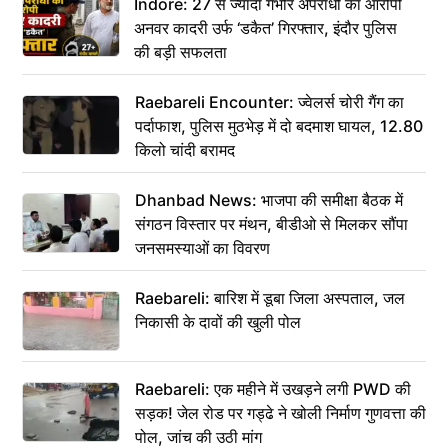
Indore: 27 से ज्यादा गंभीर अपराधों का आरोपी
अनवर कादरी उर्फ ‘डकैत’ गिरफ्तार, इंदौर पुलिस
की बड़ी सफलता
Raebareli Encounter: ज्वेलर्स चोरी गैंग का
पर्दाफाश, पुलिस मुठभेड़ में दो बदमाश घायल, 12.80
किलो चांदी बरामद
Dhanbad News: भाजपा की समीक्षा बैठक में
संगठन विस्तार पर मंथन, बीडीओ से मिलकर सौंपा
जनसमस्याओं का विवरण
Raebareli: बारिश में डूबा जिला अस्पताल, जल
निकासी के दावों की खुली पोल
Raebareli: एक महीने में उखड़ने लगी PWD की
सड़क! जेल रोड पर गड्ढे ने खोली निर्माण गुणवत्ता की
पोल, जांच की उठी मांग