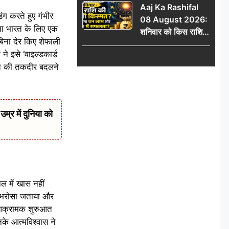
Aaj Ka Rashifal
में जुड़वाएं नाम
ग करते हुए गंभीर
08 August 2026:
टना भारत के लिए एक
शनिवार को किस राशि
िना देर किए शेफाली
की चमकेगी किस्मत,
े इसे ‘वाइल्डकार्ड
किसे मिलेगा धन लाभ
ारत की तकदीर बदलने
और करियर में सफलता?
र में दुनिया को
 में खास नहीं
 भरोसा जताया और
 आक्रामक शुरुआत
के आत्मविश्वास ने