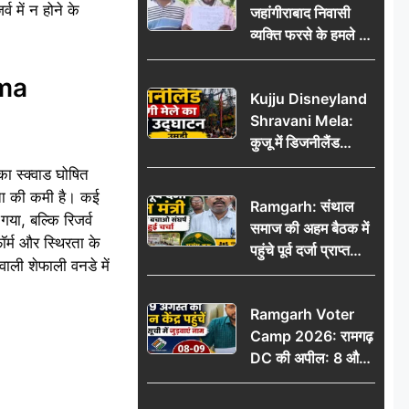
 में न होने के
जहांगीराबाद निवासी
व्यक्ति फरसे के हमले में
घायल थाने में शिकायत
पर दरोगा ने मांगे 10
rma
Kujju Disneyland
हजार’, रकम न देने पर
Shravani Mela:
कार्रवाई ठंडी!
कुजू में डिजनीलैंड
श्रावणी मेले का भव्य
 स्क्वाड घोषित
उद्घाटन, उमड़ी लोगों
रता की कमी है। कई
Ramgarh: संथाल
की भीड़
 गया, बल्कि रिजर्व
समाज की अहम बैठक में
ॉर्म और स्थिरता के
पहुंचे पूर्व दर्जा प्राप्त
ली शेफाली वनडे में
मंत्री, मरांग बुरू बचाओ
संघर्ष पर हुई चर्चा
Ramgarh Voter
Camp 2026: रामगढ़
DC की अपील: 8 और
9 अगस्त को मतदान
केंद्र पहुंचें, मतदाता सूची