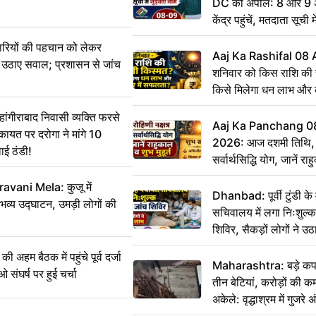
DC की अपील: 8 और 9 अ
केंद्र पहुंचें, मतदाता सूची म
ारियों की पहचान को लेकर
Aaj Ka Rashifal 08
 ने उठाए सवाल; प्रशासन से जांच
शनिवार को किस राशि की 
किसे मिलेगा धन लाभ और
गीराबाद निवासी व्यक्ति फरसे
Aaj Ka Panchang 0
िकायत पर दरोगा ने मांगे 10
2026: आज दशमी तिथि, र
ाई ठंडी!
सर्वार्थसिद्धि योग, जानें राह
vani Mela: कुजू में
Dhanbad: पूर्वी टुंडी क
 भव्य उद्घाटन, उमड़ी लोगों की
सचिवालय में लगा निःशुल्क 
शिविर, सैकड़ों लोगों ने उ
म बैठक में पहुंचे पूर्व दर्जा
Maharashtra: बड़े कपड
ाओ संघर्ष पर हुई चर्चा
तीन बेटियां, करोड़ों की 
अकेले: वृद्धाश्रम में गुजर
रुपये भेजकर कहा– अंतिम 