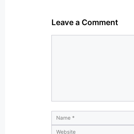
Leave a Comment
Comment
Name