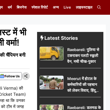
इम
धर्म
बिजनेस
स्पेशल रिपोर्ट
अन्य
Live
लाइफस्टाइल
ट में भी
Latest Stories
 वर्मा!
Raebareli: पुलिया से
ी चैंपियन बनी
टकराकर पलटी स्कूली
वैन, मची चीख-पुकार
Follow Us
Meerut में होटल के
कर्मचारियों की पहचान
fali Verma) की
को लेकर विवाद, हिंदू
n Cricket Team)
सुरक्षा संगठन ने उठाए
फ कहा था कि उनका
सवाल; प्रशासन से जांच
 को टीम में जगह
Raebareli: डलमऊ के
की मांग