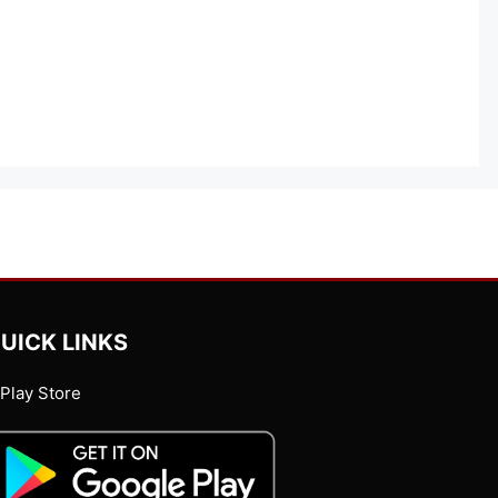
UICK LINKS
Play Store