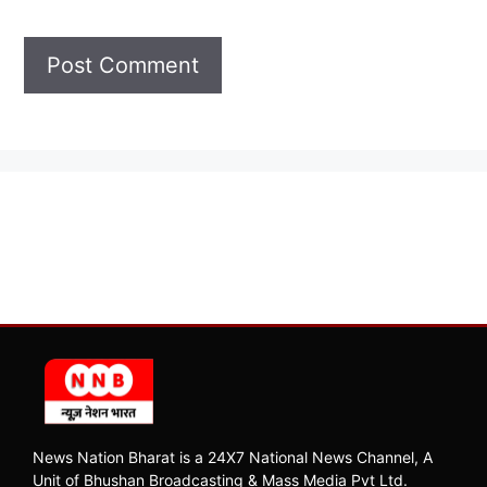
News Nation Bharat is a 24X7 National News Channel, A
Unit of Bhushan Broadcasting & Mass Media Pvt Ltd.