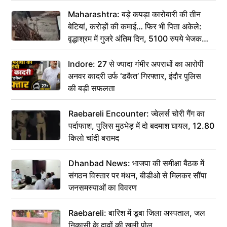
Maharashtra: बड़े कपड़ा कारोबारी की तीन
बेटियां, करोड़ों की कमाई… फिर भी पिता अकेले:
वृद्धाश्रम में गुजरे अंतिम दिन, 5100 रुपये भेजकर
कहा– अंतिम संस्कार कर दीजिए हम नहीं आ पाएंगे
Indore: 27 से ज्यादा गंभीर अपराधों का आरोपी
अनवर कादरी उर्फ ‘डकैत’ गिरफ्तार, इंदौर पुलिस
की बड़ी सफलता
Raebareli Encounter: ज्वेलर्स चोरी गैंग का
पर्दाफाश, पुलिस मुठभेड़ में दो बदमाश घायल, 12.80
किलो चांदी बरामद
Dhanbad News: भाजपा की समीक्षा बैठक में
संगठन विस्तार पर मंथन, बीडीओ से मिलकर सौंपा
जनसमस्याओं का विवरण
Raebareli: बारिश में डूबा जिला अस्पताल, जल
निकासी के दावों की खुली पोल