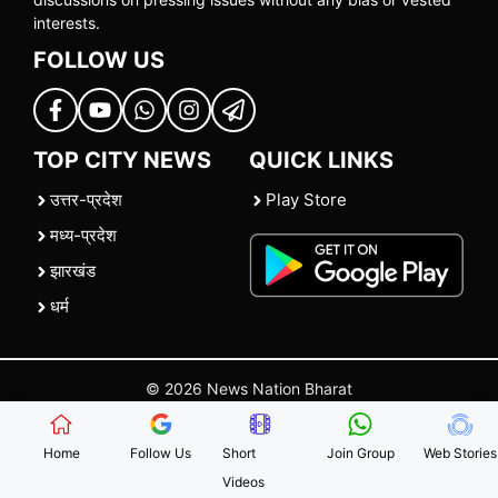
interests.
FOLLOW US
TOP CITY NEWS
QUICK LINKS
उत्तर-प्रदेश
Play Store
मध्य-प्रदेश
झारखंड
धर्म
© 2026 News Nation Bharat
Home
|
About US
|
Contact Us
|
Policies
|
Terms and Conditions
Home
Follow Us
Short
Join Group
Web Stories
Videos