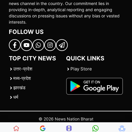
news channel in the country. Our commitment lies in
providing in-depth, analytical reporting and engaging
discussions on pressing issues without any bias or vested
interests.
FOLLOW US
TOP CITY NEWS
QUICK LINKS
उत्तर-प्रदेश
Play Store
मध्य-प्रदेश
झारखंड
धर्म
© 2026 News Nation Bharat
Home
|
About US
|
Contact Us
|
Policies
|
Terms and Conditions