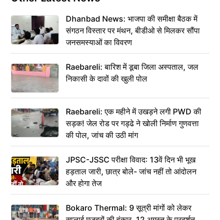
Dhanbad News: भाजपा की समीक्षा बैठक में
संगठन विस्तार पर मंथन, बीडीओ से मिलकर सौंपा
जनसमस्याओं का विवरण
Raebareli: बारिश में डूबा जिला अस्पताल, जल
निकासी के दावों की खुली पोल
Raebareli: एक महीने में उखड़ने लगी PWD की
सड़क! जेल रोड पर गड्ढे ने खोली निर्माण गुणवत्ता
की पोल, जांच की उठी मांग
JPSC-JSSC परीक्षा विवाद: 13वें दिन भी भूख
हड़ताल जारी, छात्र बोले- जांच नहीं तो आंदोलन
और होगा तेज
Bokaro Thermal: 9 सूत्री मांगों को लेकर
सप्लाई मजदूरों की हुंकार, 12 अगस्त के प्रदर्शन