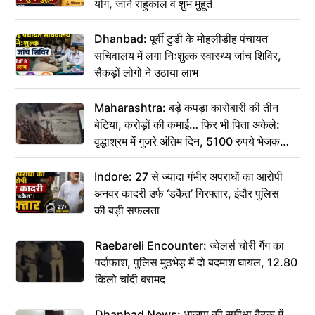
योग, जानें राहुकाल व शुभ मुहूर्त
Dhanbad: पूर्वी टुंडी के मोहलीडीह पंचायत
सचिवालय में लगा निःशुल्क स्वास्थ्य जांच शिविर,
सैकड़ों लोगों ने उठाया लाभ
Maharashtra: बड़े कपड़ा कारोबारी की तीन
बेटियां, करोड़ों की कमाई… फिर भी पिता अकेले:
वृद्धाश्रम में गुजरे अंतिम दिन, 5100 रुपये भेजकर
कहा– अंतिम संस्कार कर दीजिए हम नहीं आ पाएंगे
Indore: 27 से ज्यादा गंभीर अपराधों का आरोपी
अनवर कादरी उर्फ ‘डकैत’ गिरफ्तार, इंदौर पुलिस
की बड़ी सफलता
Raebareli Encounter: ज्वेलर्स चोरी गैंग का
पर्दाफाश, पुलिस मुठभेड़ में दो बदमाश घायल, 12.80
किलो चांदी बरामद
Dhanbad News: भाजपा की समीक्षा बैठक में