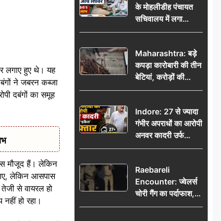
के मोहलीडीह पंचायत
सचिवालय में लगा
निःशुल्क स्वास्थ्य जांच
शिविर, सैकड़ों लोगों ने
Maharashtra: बड़े
उठाया लाभ
कपड़ा कारोबारी की तीन
जर लगाए हुए थे। यह
बेटियां, करोड़ों की
बंगों ने जबरन कब्जा
कमाई… फिर भी पिता
पी दबंगों का समूह
अकेले: वृद्धाश्रम में गुजरे
Indore: 27 से ज्यादा
अंतिम दिन, 5100 रुपये
गंभीर अपराधों का आरोपी
भेजकर कहा– अंतिम
अनवर कादरी उर्फ
संस्कार कर दीजिए हम
ाभ
‘डकैत’ गिरफ्तार, इंदौर
नहीं आ पाएंगे
पुलिस की बड़ी सफलता
स मौजूद हैं। लेकिन
Raebareli
ल्लाए, लेकिन आसपास
Encounter: ज्वेलर्स
तेजी से वायरल हो
चोरी गैंग का पर्दाफाश,
प नहीं हो रहा।
पुलिस मुठभेड़ में दो
बदमाश घायल, 12.80