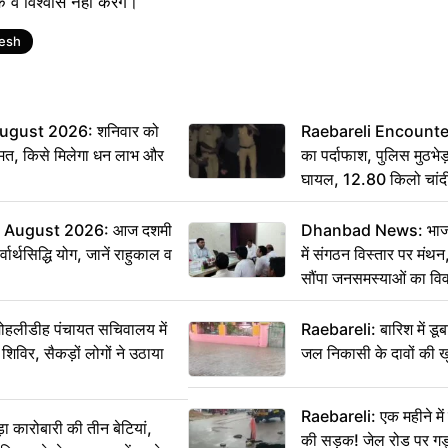
वे विश्वास नहीं करेंगे।
desh
ugust 2026: शनिवार को
Raebareli Encounter: ज्
मत, किसे मिलेगा धन लाभ और
का पर्दाफाश, पुलिस मुठभेड़
घायल, 12.80 किलो चांद
 August 2026: आज दशमी
Dhanbad News: भाजपा 
वार्थसिद्धि योग, जानें राहुकाल व
में संगठन विस्तार पर मं
सौंपा जनसमस्याओं का वि
 मोहलीडीह पंचायत सचिवालय में
Raebareli: बारिश में डू
 शिविर, सैकड़ों लोगों ने उठाया
जल निकासी के दावों की ख
Raebareli: एक महीने म
कारोबारी की तीन बेटियां,
की सड़क! जेल रोड पर गड्ढ