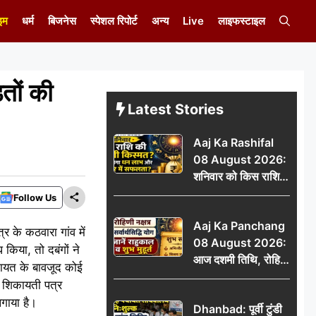
इम
धर्म
बिजनेस
स्पेशल रिपोर्ट
अन्य
Live
लाइफस्टाइल
तों की
Latest Stories
Aaj Ka Rashifal
08 August 2026:
शनिवार को किस राशि
की चमकेगी किस्मत,
Follow Us
किसे मिलेगा धन लाभ
Aaj Ka Panchang
और करियर में सफलता?
्र के कठवारा गांव में
08 August 2026:
किया, तो दबंगों ने
आज दशमी तिथि, रोहिणी
ायत के बावजूद कोई
नक्षत्र और सर्वार्थसिद्धि
ने शिकायती पत्र
योग, जानें राहुकाल व
लगाया है।
Dhanbad: पूर्वी टुंडी
शुभ मुहूर्त