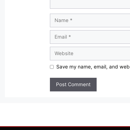
Name
Email
Website
Save my name, email, and websi