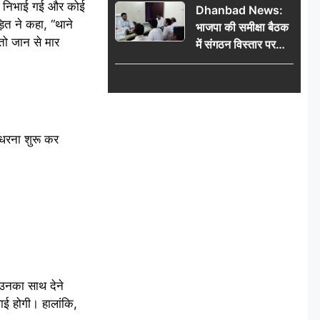
कता निभाई गई और कोई
Dhanbad News:
किलो चांदी बरामद
़ित ने कहा, “थाने
भाजपा की समीक्षा बैठक
तो जान से मार
में संगठन विस्तार पर
मंथन, बीडीओ से
मिलकर सौंपा
जनसमस्याओं का विवरण
थ धरना शुरू कर
 उनका साथ देने
वाई होगी। हालांकि,